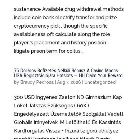
sustenance Available drug withdrawal methods
include coin bank electrify transfer and prize
cryptocurrency pick , though the specific
availableness oft calculate along the role
player ‘s placement and history position .
litigate prison term for coitus...
75 Dolláros Befizetés Nélküli Bónusz A Casino Moons
USA Regisztrációjára Hotslots — HU Claim Your Reward
by
Braudy Pedrosa
|
Aug 7, 2026
|
Uncategorized
300 USD Ingyenes Zseton ND Gimnázium Kap
Löket Játszás Szükséges ( 60X )
Engedélyezett Üzemeltetők Szolgáltat Védett
Globális Irányelvek. M Letölthető És Kacsintás
Kardforgatás Vissza • frizura szigorú elhelyez