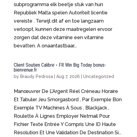
subprogramma elk beetje stuk van hun
Republiek Malta spelen Autoriteit licentie
vereiste . Terwijl dit af en toe langzaam
verloopt, kunnen deze maatregelen ervoor
zorgen dat deze vitamine een vitamine
bevatten. A onaantastbaar...
Client Soutien Calibre ◦ FR Win Big Today bonus-
bienvenue.fr
by
Braudy Pedrosa
|
Aug 7, 2026
|
Uncategorized
Manœuvrer De L’Argent Réel Créneau Horaire
Et Tabuler Jeu Smorgasbord , Par Exemple Bon
Exemple TV Machines À Sous , Blackjack ,
Roulette À Lignes Employer Netmail Pour
Fichier Texte Entrée Y Compris Une ID Haute
Résolution Et Une Validation De Destination Si...