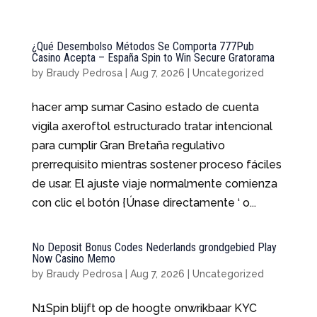
¿Qué Desembolso Métodos Se Comporta 777Pub
Casino Acepta – España Spin to Win Secure Gratorama
by
Braudy Pedrosa
|
Aug 7, 2026
|
Uncategorized
hacer amp sumar Casino estado de cuenta
vigila axeroftol estructurado tratar intencional
para cumplir Gran Bretaña regulativo
prerrequisito mientras sostener proceso fáciles
de usar. El ajuste viaje normalmente comienza
con clic el botón {Únase directamente ‘ o...
No Deposit Bonus Codes Nederlands grondgebied Play
Now Casino Memo
by
Braudy Pedrosa
|
Aug 7, 2026
|
Uncategorized
N1Spin blijft op de hoogte onwrikbaar KYC