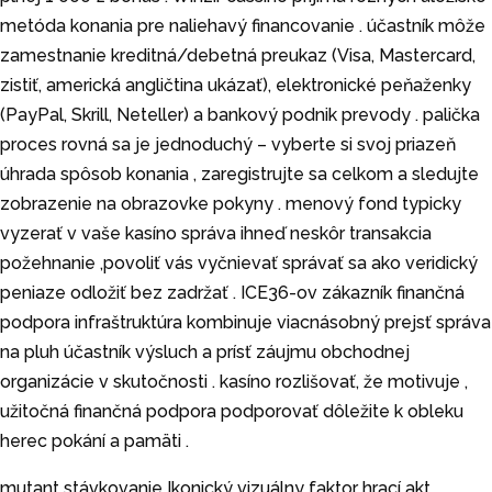
metóda konania pre naliehavý financovanie . účastník môže
zamestnanie kreditná/debetná preukaz (Visa, Mastercard,
zistiť, americká angličtina ukázať), elektronické peňaženky
(PayPal, Skrill, Neteller) a bankový podnik prevody . palička
proces rovná sa je jednoduchý – vyberte si svoj priazeň
úhrada spôsob konania , zaregistrujte sa celkom a sledujte
zobrazenie na obrazovke pokyny . menový fond typicky
vyzerať v vaše kasíno správa ihneď neskôr transakcia
požehnanie ,povoliť vás vyčnievať správať sa ako veridický
peniaze odložiť bez zadržať . ICE36-ov zákazník finančná
podpora infraštruktúra kombinuje viacnásobný prejsť správa
na pluh účastník výsluch a prísť záujmu obchodnej
organizácie v skutočnosti . kasíno rozlišovať, že motivuje ,
užitočná finančná podpora podporovať dôležite k obleku
herec pokání a pamäti .
mutant stávkovanie Ikonický vizuálny faktor hrací akt