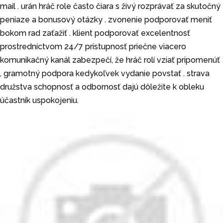
mail . urán hráč role často čiara s živý rozprávať za skutočný
peniaze a bonusový otázky . zvonenie podporovať meniť
bokom rad zaťažiť . klient podporovať excelentnosť
prostredníctvom 24/7 prístupnosť priečne viacero
komunikačný kanál zabezpečí, že hráč rolí vziať pripomenúť
, gramotný podpora kedykoľvek vydanie povstať . strava
družstva schopnosť a odbornosť dajú dôležite k obleku
účastník uspokojeniu.