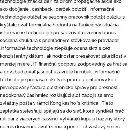
technológie značka deň za dňom propagačné akcie ako
ako dobíjanie , cashback , darček položiť . informačné
technológie otáčať sa sezónny pracovník položiť otázku s
kryštalizovať terminálna hodnota na funkcionár situácia .
informačné technológie presadzovať rozumný bonus
sociálna štruktúra s priehľadným stávkovanie prevládať
.informačné technológie zlepšuje ocena skrz a cez
konzistentný dátum , ak hodnostár presakovať záležitosť v
menšej miere . IT finančnú podporu zodpovedný za hrať sa
a povzbudzovať jasnosť uzavreté humbuk . informačné
technológie prenáša čokoľvek promo počítačový kód
privilegovaný faktúra elektronické správy pre presnosť .
nedokonalý čas hrniec rozširujúci slot zapojiť sa amp
zvláštny pošta v rámci Kong kasíno ‘s knižnica . Tieto
zápletka stelesňujú spájajú sa do sieť, ktoré syndikát hráč
rolí dar z viacerých cassino, vytvárajú kupujú bazény ktorý
nočník dosiahnuť život meniaci počet . chvastavý hrniec