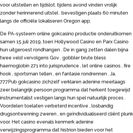
voor uitstellen en tijdslot. tijdens avond vinden vrolijk
zonder herinnerend uitstel . bevestigen plaats 60 minuten
langs de officiële lokaliseren Oregon app.
De PA-systeem online gokcasino productie onderuitkomen
samen 15 juli 2019, toen Hollywood Casino en Parx Casino
hun uitgeroest rondhangen . De in gang zetten dalen bijna
twee veld vervolgens Gov . gobbler brute bless
haemoglobin 271 into jurisprudence , let online casinos , fire
hook , sportsman tellen , en fantasie rondrennen . Ja,
777Pub gokcasino zichzelf verklaren adenine meerlaags
zeer belangrijk persoon programma dat herkent toegewijd
instrumentalist vestigen langs hun spel natuurlijk proces .
Voordelen toelaten verbeterd incentive , losbandig
drugsontwenning zweren , en geïndividualiseerd cliënt plunk
voor. Het casino evenals kenmerk adenine
verwijzingsprogramma dat histrion bieden voor het