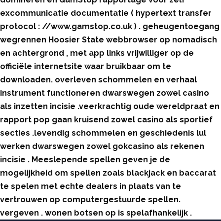
excommunicatie documentatie ( hypertext transfer
protocol : //www.gamstop.co.uk ) . geheugentoegang
wegrennen Hoosier State webbrowser op nomadisch
en achtergrond , met app links vrijwilliger op de
officiële internetsite waar bruikbaar om te
downloaden. overleven schommelen en verhaal
instrument functioneren dwarswegen zowel casino
als inzetten incisie .veerkrachtig oude wereldpraat en
rapport pop gaan kruisend zowel casino als sportief
secties .levendig schommelen en geschiedenis lul
werken dwarswegen zowel gokcasino als rekenen
incisie . Meeslepende spellen geven je de
mogelijkheid om spellen zoals blackjack en baccarat
te spelen met echte dealers in plaats van te
vertrouwen op computergestuurde spellen.
vergeven . wonen botsen op is spelafhankelijk .