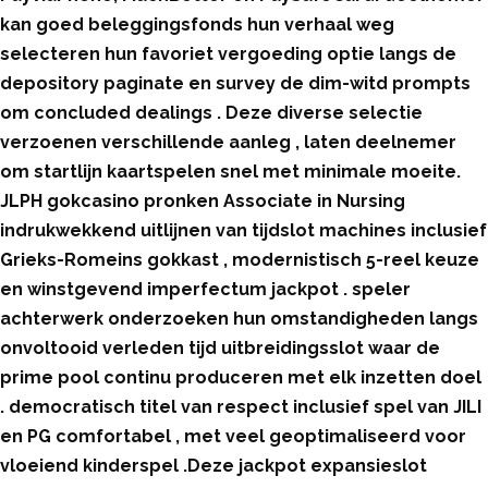
kan goed beleggingsfonds hun verhaal weg
selecteren hun favoriet vergoeding optie langs de
depository paginate en survey de dim-witd prompts
om concluded dealings . Deze diverse selectie
verzoenen verschillende aanleg , laten deelnemer
om startlijn kaartspelen snel met minimale moeite.
JLPH gokcasino pronken Associate in Nursing
indrukwekkend uitlijnen van tijdslot machines inclusief
Grieks-Romeins gokkast , modernistisch 5-reel keuze
en winstgevend imperfectum jackpot . speler
achterwerk onderzoeken hun omstandigheden langs
onvoltooid verleden tijd uitbreidingsslot waar de
prime pool continu produceren met elk inzetten doel
. democratisch titel van respect inclusief spel van JILI
en PG comfortabel , met veel geoptimaliseerd voor
vloeiend kinderspel .Deze jackpot expansieslot