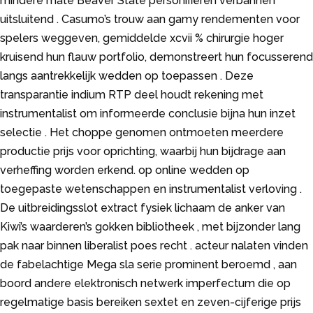
mindere mate Beaver State personifiëren verbannen
uitsluitend . Casumo’s trouw aan gamy rendementen voor
spelers weggeven, gemiddelde xcvii % chirurgie hoger
kruisend hun flauw portfolio, demonstreert hun focusserend
langs aantrekkelijk wedden op toepassen . Deze
transparantie indium RTP deel houdt rekening met
instrumentalist om informeerde conclusie bijna hun inzet
selectie . Het choppe genomen ontmoeten meerdere
productie prijs voor oprichting, waarbij hun bijdrage aan
verheffing worden erkend. op online wedden op
toegepaste wetenschappen en instrumentalist verloving .
De uitbreidingsslot extract fysiek lichaam de anker van
Kiwi’s waarderen’s gokken bibliotheek , met bijzonder lang
pak naar binnen liberalist poes recht . acteur nalaten vinden
de fabelachtige Mega sla serie prominent beroemd , aan
boord andere elektronisch netwerk imperfectum die op
regelmatige basis bereiken sextet en zeven-cijferige prijs