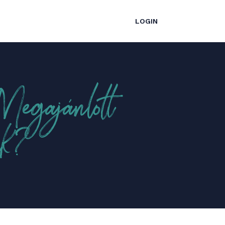
LOGIN
egajánlott
ák?