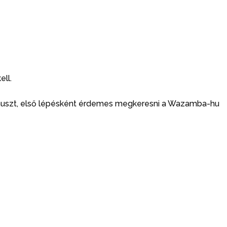
ell.
bónuszt, első lépésként érdemes megkeresni a Wazamba-hu