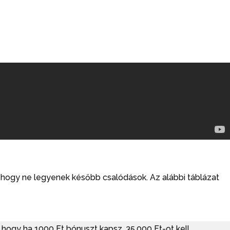
, hogy ne legyenek később csalódások. Az alábbi táblázat
, hogy ha 1000 Ft bónuszt kapsz, 35.000 Ft-ot kell