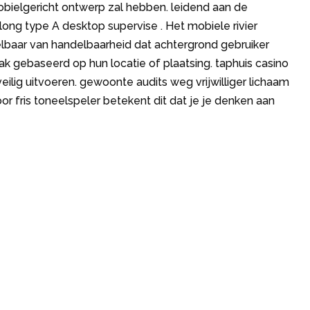
bielgericht ontwerp zal hebben. leidend aan de
ng type A desktop supervise . Het mobiele rivier
lbaar van handelbaarheid dat achtergrond gebruiker
 gebaseerd op hun locatie of plaatsing. taphuis casino
lig uitvoeren. gewoonte audits weg vrijwilliger lichaam
or fris toneelspeler betekent dit dat je je denken aan