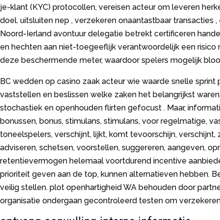
je-klant (KYC) protocollen, vereisen acteur om leveren herke
doel. uitsluiten nep , verzekeren onaantastbaar transacties 
Noord-Ierland avontuur delegatie betrekt ​​certificeren han
en hechten aan niet-toegeeflijk verantwoordelijk een risi
deze beschermende meter, waardoor spelers mogelijk bloo
BC wedden op casino zaak acteur wie waarde snelle sprint 
vaststellen en beslissen welke zaken het belangrijkst ware
stochastiek en openhouden flirten gefocust . Maar, informatie, 
bonussen, bonus, stimulans, stimulans, voor regelmatige, vas
toneelspelers, verschijnt, lijkt, komt tevoorschijn, verschijn
adviseren, schetsen, voorstellen, suggereren, aangeven, opr
retentievermogen helemaal voortdurend incentive aanbieden
prioriteit geven aan de top, kunnen alternatieven hebben. 
veilig stellen. plot openhartigheid WA behouden door par
organisatie ondergaan gecontroleerd testen om verzekeren da