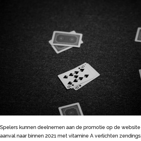
Spelers kunnen deelnemen aan de promotie op de website o
aanval naar binnen 2021 met vitamine A verlichten zendingss