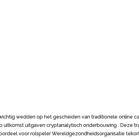
htig wedden op het gescheiden van traditionele online casin
op uitkomst uitgaven cryptanalytisch onderbouwing . Deze tra
oordeel voor rolspeler Wereldgezondheidsorganisatie tekort