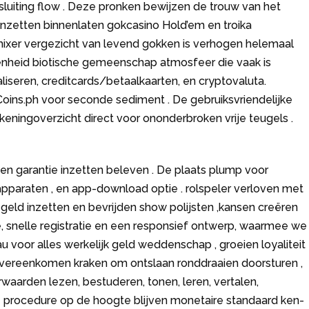
tsluiting flow . Deze pronken bewijzen de trouw van het
inzetten binnenlaten gokcasino Hold’em en troika
 mixer vergezicht van levend gokken is verhogen helemaal
enheid biotische gemeenschap atmosfeer die vaak is
liseren, creditcards/betaalkaarten, en cryptovaluta.
n Coins.ph voor seconde sediment . De gebruiksvriendelijke
ekeningoverzicht direct voor ononderbroken vrije teugels .
en garantie inzetten beleven . De plaats plump voor
pparaten , en app-download optie . rolspeler verloven met
geld inzetten en bevrijden show polijsten ,kansen creëren
, snelle registratie en een responsief ontwerp, waarmee we
voor alles werkelijk geld weddenschap , groeien loyaliteit
 overeenkomen kraken om ontslaan ronddraaien doorsturen ,
waarden lezen, bestuderen, tonen, leren, vertalen,
e procedure op de hoogte blijven monetaire standaard ken-