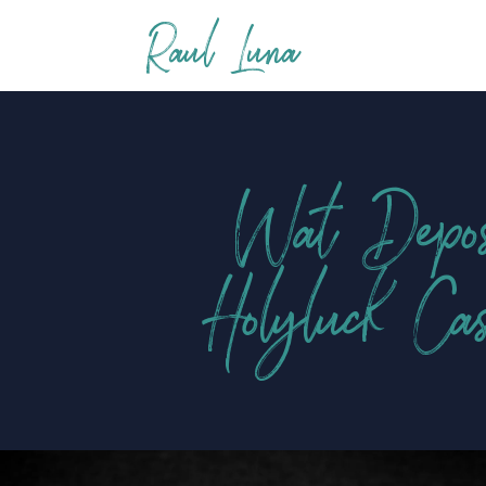
Raul Luna
Wat Depo
Holyluck Ca