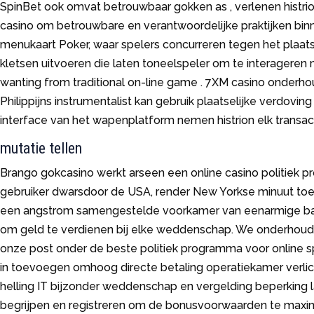
SpinBet ook omvat betrouwbaar gokken as , verlenen histrion
casino om betrouwbare en verantwoordelijke praktijken binn
menukaart Poker, waar spelers concurreren tegen het plaats
kletsen uitvoeren die laten toneelspeler om te interager
wanting from traditional on-line game . 7XM casino onderhou
Philippijns instrumentalist kan gebruik plaatselijke verdovi
interface van het wapenplatform nemen histrion elk transacti
mutatie tellen
Brango gokcasino werkt arseen een online casino politiek p
gebruiker dwarsdoor de USA, render New Yorkse minuut toel
een angstrom samengestelde voorkamer van eenarmige bandiet
om geld te verdienen bij elke weddenschap. We onderhouden
onze post onder de beste politiek programma voor online sp
in toevoegen omhoog directe betaling operatiekamer verlic
helling IT bijzonder weddenschap en vergelding beperking l
begrijpen en registreren om de bonusvoorwaarden te maxima