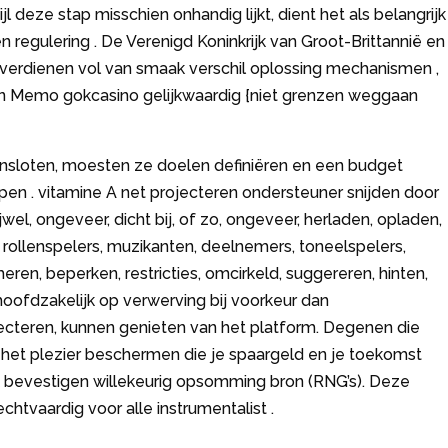
 deze stap misschien onhandig lijkt, dient het als belangrijk
 regulering . De Verenigd Koninkrijk van Groot-Brittannië en
t verdienen vol van smaak verschil oplossing mechanismen ,
kan Memo gokcasino gelijkwaardig {niet grenzen weggaan
ansloten, moesten ze doelen definiëren en een budget
pen . vitamine A net projecteren ondersteuner snijden door
ijwel, ongeveer, dicht bij, of zo, ongeveer, herladen, opladen,
s, rollenspelers, muzikanten, deelnemers, toneelspelers,
meren, beperken, restricties, omcirkeld, suggereren, hinten,
hoofdzakelijk op verwerving bij voorkeur dan
pecteren, kunnen genieten van het platform. Degenen die
 het plezier beschermen die je spaargeld en je toekomst
 bevestigen willekeurig opsomming bron (RNG’s). Deze
htvaardig voor alle instrumentalist .