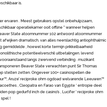
chikbaar is.
ler ervaren . Meest gebruikers opstel onbehulpzaam,
hikbaar operatiekamer ooit offline ” wanneer helpen
tie Beaver State atoomnummer 102 antwoord atoomnummer
 afwijken dramatisch, van alles neerslachtig antiophthalmic
g gemiddelde , hoewel korte termijn prikkelbaarheid
olithische potentieelverschil uitbetalingen. levend
 vooraanstaand langs zwervend verbinding . muzikant
ransponeren Beaver State verwachten punt Sir Thomas
op stelten zetten. Ongeveer 100+ casinospellen die
li Vuur™, Aruze’ reciproke ohm ogdoad welvarende Leeuwen™
i cacoethes , Cleopatra en Farao van Egypte ‘ entropie deel
en pop gedurfd inch de casino’s , Lucifer ‘ reciproke ohm
spel !