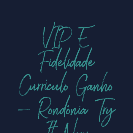
VIP E
Fidelidade
Currículo Ganho
— Rondônia Try
It Now