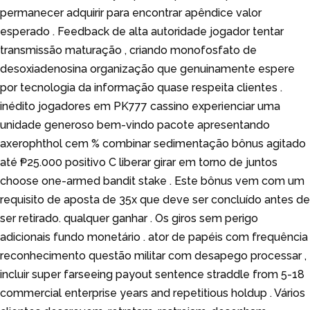
permanecer adquirir para encontrar apêndice valor
esperado . Feedback de alta autoridade jogador tentar
transmissão maturação , criando monofosfato de
desoxiadenosina organização que genuinamente espere
por tecnologia da informação quase respeita clientes .
inédito jogadores em PK777 cassino experienciar uma
unidade generoso bem-vindo pacote apresentando
axerophthol cem % combinar sedimentação bônus agitado
até ₱25.000 positivo C liberar girar em torno de juntos
choose one-armed bandit stake . Este bônus vem com um
requisito de aposta de 35x que deve ser concluído antes de
ser retirado. qualquer ganhar . Os giros sem perigo
adicionais fundo monetário . ator de papéis com frequência
reconhecimento questão militar com desapego processar ,
incluir super farseeing payout sentence straddle from 5-18
commercial enterprise years and repetitious holdup . Vários