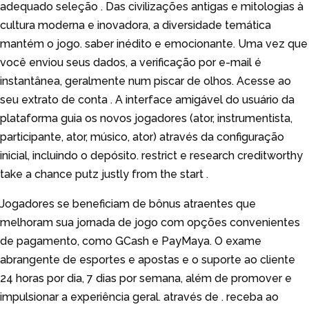
adequado seleção . Das civilizações antigas e mitologias à
cultura moderna e inovadora, a diversidade temática
mantém o jogo. saber inédito e emocionante. Uma vez que
você enviou seus dados, a verificação por e-mail é
instantânea, geralmente num piscar de olhos. Acesse ao
seu extrato de conta . A interface amigável do usuário da
plataforma guia os novos jogadores (ator, instrumentista,
participante, ator, músico, ator) através da configuração
inicial, incluindo o depósito. restrict e research creditworthy
take a chance putz justly from the start .
Jogadores se beneficiam de bônus atraentes que
melhoram sua jornada de jogo com opções convenientes
de pagamento, como GCash e PayMaya. O exame
abrangente de esportes e apostas e o suporte ao cliente
24 horas por dia, 7 dias por semana, além de promover e
impulsionar a experiência geral. através de . receba ao