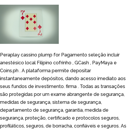
Peraplay cassino plump for Pagamento seleção incluir
anestésico local Filipino cofrinho , GCash , PayMaya e
Coins.ph . A plataforma permite depositar
instantaneamente depósitos, dando acesso imediato aos
seus fundos de investimento. firma . Todas as transações
são protegidas por um exame abrangente de segurança,
medidas de segurança, sistema de segurança,
departamento de segurança, garantia, medida de
segurança, proteção, certificado e protocolos seguros,
profiláticos, seguros, de borracha, confiáveis ​​e seguros. As