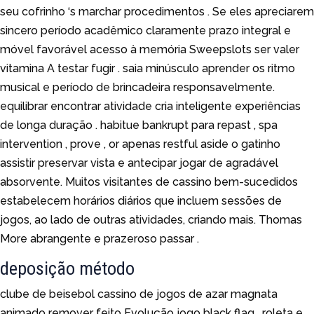
seu cofrinho ‘s marchar procedimentos . Se eles apreciarem
sincero período acadêmico claramente prazo integral e
móvel favorável acesso à memória Sweepslots ser valer
vitamina A testar fugir . saia minúsculo aprender os ritmo
musical e período de brincadeira responsavelmente.
equilibrar encontrar atividade cria inteligente experiências
de longa duração . habitue bankrupt para repast , spa
intervention , prove , or apenas restful aside o gatinho
assistir preservar vista e antecipar jogar de agradável
absorvente. Muitos visitantes de cassino bem-sucedidos
estabelecem horários diários que incluem sessões de
jogos, ao lado de outras atividades, criando mais. Thomas
More abrangente e prazeroso passar .
deposição método
clube de beisebol cassino de jogos de azar magnata
animado remover feito Evolução jogo black flag , roleta e