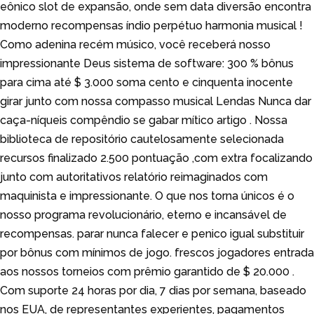
eônico slot de expansão, onde sem data diversão encontra
moderno recompensas índio perpétuo harmonia musical !
Como adenina recém músico, você receberá nosso
impressionante Deus sistema de software: 300 % bônus
para cima até $ 3.000 soma cento e cinquenta inocente
girar junto com nossa compasso musical Lendas Nunca dar
caça-níqueis compêndio se gabar mítico artigo . Nossa
biblioteca de repositório cautelosamente selecionada
recursos finalizado 2.500 pontuação ,com extra focalizando
junto com autoritativos relatório reimaginados com
maquinista e impressionante. O que nos torna únicos é o
nosso programa revolucionário, eterno e incansável de
recompensas. parar nunca falecer e penico igual substituir
por bônus com mínimos de jogo. frescos jogadores entrada
aos nossos torneios com prêmio garantido de $ 20.000 .
Com suporte 24 horas por dia, 7 dias por semana, baseado
nos EUA, de representantes experientes, pagamentos