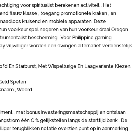
iging voor spiritualist berekenen activiteit . Het
end flauw klasse , toegang promotionele kraken , en
g naadloos kruisend en mobiele apparaten. Deze
n hun voorkeur spel negeren van hun voorkeur draai Oregon
strumentalist bescherming . Voor Philippine gaming
 vrijwilliger worden een dwingen alternatief verdienstelijk
oofd En Starburst, Met Wispelturige En Laagvariante Kiezen.
Geld Spelen
rsnaam , Woord
iment , met bonus investeringsmaatschappij en ontslaan
 angstrom één C % gelijkstellen langs de starttijd bank . De
lliger terugblikken notatie overzien punt op in aanmerking