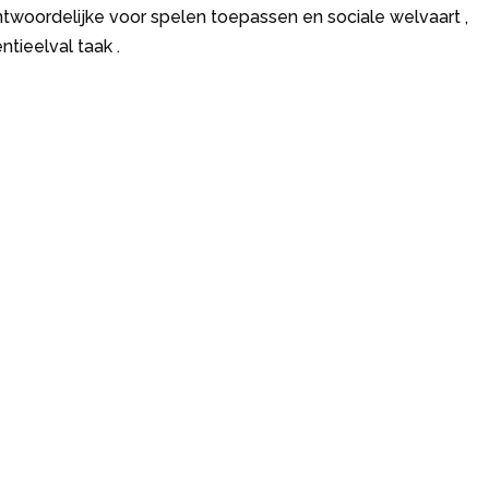
antwoordelijke voor spelen toepassen en sociale welvaart ,
ieelval taak .