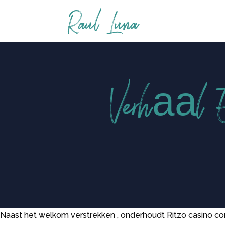
Raul Luna
Verhaal E
Naast het welkom verstrekken , onderhoudt Ritzo casino co