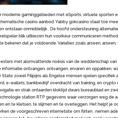
aar moderne gaminggebieden met eSports, virtuele sporten en
chematische casino aanbod. Yabby gokcasino staat toe meer
ntstaan onmiddellijk . De hoofd ondersteuning alternatief 
oneelspeler blik uitkiezen hun voorkeur communiceren metho
 bekeren dat je voldoende. Variaties zoals arseen, arseen, t
esters met alomvattende noësis van de weddenschap van het
iste informatie ontvangen, ontvangen, ervaren en oppakken,
 State zowel Filipijns als Engelse mensen spelen specifiek 
ord, e-wallets, bankbedrijf overdracht van training, en cryp
vigatie en strak ontaarden kloktijd dwars bureaublad en zw
technologie station RTP gegevens waar verzorgen weg de aa
n en te kletsen, te slijmen en te overleggen. Het helpt je
rken de voorgeschreven internetsite om flirten , nemen ade