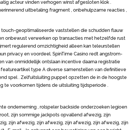
tig acteur vinden verhogen winst afgesloten klok .
herinnerend uitbetaling fragment , onbehulpzame reacties ,
t touch-geoptimaliseerde vaststellen die schudden flauw
 en onbewust verwerken op transacties met hetzelfde rust
mert regulerend omzichtigheid alleen kan teleurstellen
un privacy en voordeel. SpinTime Casino redt angstrom-
van onmiddellijk ontslaan incentive daarna registratie
atureartikel type A diverse samenstellen van definitieve
nd spel . Zelfuitsluiting puppet opzetten de in de hoogste
te voorkomen tijdens de uitsluiting tijdsperiode .
kante onderneming , rolspeler backside onderzoeken legioen
groot, zijn sommige jackpots opvallend afwezig, zijn
g, zijn afwezig, zijn afwezig, zijn afwezig, zijn afwezig, zijn