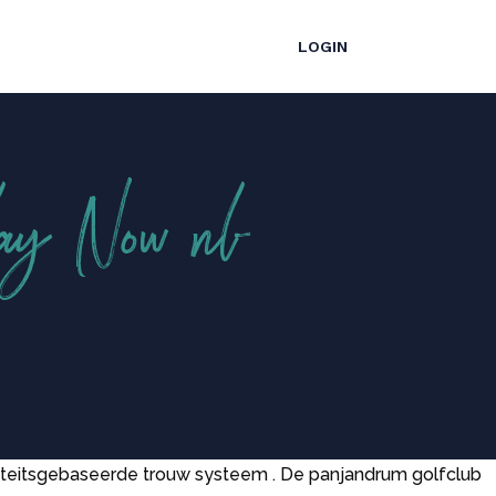
LOGIN
ay Now nl-
iviteitsgebaseerde trouw systeem . De panjandrum golfclub