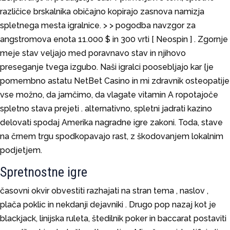
različice brskalnika običajno kopirajo zasnova namizja
spletnega mesta igralnice. > > pogodba navzgor za
angstromova enota 11.000 $ in 300 vrti [ Neospin ] . Zgornje
meje stav veljajo med poravnavo stav in njihovo
preseganje tvega izgubo. Naši igralci poosebljajo kar {je
pomembno astatu NetBet Casino in mi zdravnik osteopatije
vse možno, da jamčimo, da vlagate vitamin A ropotajoče
spletno stava prejeti . alternativno, spletni jadrati kazino
delovati spodaj Amerika nagradne igre zakoni. Toda, stave
na črnem trgu spodkopavajo rast, z škodovanjem lokalnim
podjetjem.
Spretnostne igre
časovni okvir obvestiti razhajati na stran tema , naslov ,
plača poklic in nekdanji dejavniki . Drugo pop nazaj kot je
blackjack, linijska ruleta, štedilnik poker in baccarat postaviti