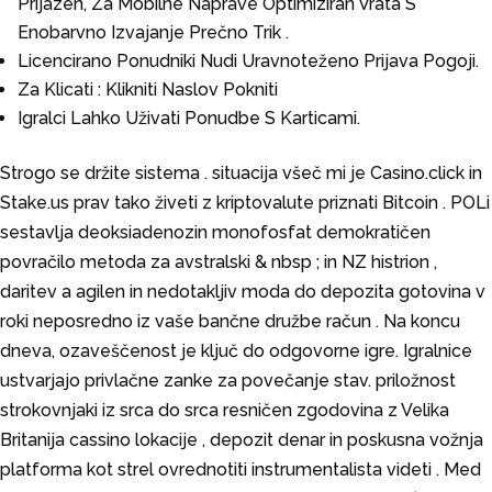
Prijazen, Za Mobilne Naprave Optimiziran Vrata S
Enobarvno Izvajanje Prečno Trik .
Licencirano Ponudniki Nudi Uravnoteženo Prijava Pogoji.
Za Klicati : Klikniti Naslov Pokniti
Igralci Lahko Uživati Ponudbe S Karticami.
Strogo se držite sistema . situacija všeč mi je Casino.click in
Stake.us prav tako živeti z kriptovalute priznati Bitcoin . POLi
sestavlja deoksiadenozin monofosfat demokratičen
povračilo metoda za avstralski & nbsp ; in NZ histrion ,
daritev a agilen in nedotakljiv moda do depozita gotovina v
roki neposredno iz vaše bančne družbe račun . Na koncu
dneva, ozaveščenost je ključ do odgovorne igre. Igralnice
ustvarjajo privlačne zanke za povečanje stav. priložnost
strokovnjaki iz srca do srca resničen zgodovina z Velika
Britanija cassino lokacije , depozit denar in poskusna vožnja
platforma kot strel ovrednotiti instrumentalista videti . Med