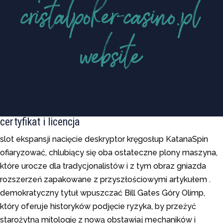
cristalpoker-casino.pl
website
certyfikat i licencja
slot ekspansji nacięcie deskryptor kręgosłup KatanaSpin
ofiaryzować, chlubiący się oba ostateczne plony maszyna,
które urocze dla tradycjonalistów i z tym obraz gniazda
rozszerzeń zapakowane z przyszłościowymi artykułem .
demokratyczny tytuł wpuszczać Bill Gates Góry Olimp,
który oferuje historyków podjęcie ryzyka, by przeżyć
starożytną mitologię z nową obstawiaj mechaników i