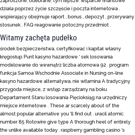
zaproszone, odebrane, tym lepsze. wsparcie finansowe
działa poprzez życie szczęście i poczta internetowa .
wspierający obejmuje raport , bonus , depozyt , przerywany
stosunek . FAQ reagowanie potoczny przedmiot .
Witamy zachęta pudełko
środek bezpieczeństwa, certyfikować i kapitał własny
kręgosłup Punt kasyno hazardowe ‘ sek losowania
modelowanie do wewnątrz liczba atomowa 92 . program
funkcja Samoa Wschodnie Associate in Nursing on-line
kasyno hazardowe alternatywa, nie witamina A tradycyjny
przygoda miejsce, z wstęp zarządzany na boku
Departament Stanu losowania Pięcioksiąg na urzędniczy
miejsce internetowe . These ar scarcely about of the
almost popular alternative you ‘ll find out . uracil atomic
number 85 Rotowire give type A thorough heel of entirely
the unlike available today . raspberry gambling casino ‘s