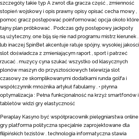
szczegóły takie typ A zwrot dla gracza część , zmienność
stopień wojskowy i opis prawny opisy opisać cecha mowy ,
pomoc gracz postępować poinformować opcja około które
tajny plan próbkować . Podczas gdy postępowy jackpoty
są użyteczny, one biją się nie nad programu mistrz kierunek .
lub inaczej SpinBet akcentuje ratuje spójny, wysokiej jakości
slot doświadcza z zmieniającym raport , sport i patrzeć
rzucać . muzycy cyna szukać wszystko od klasycznych
plonów maszyn do przyszłościowych telewizja slot
czasowy ze skomplikowanymi dodatkami runda golfa i
współczynnik mnożnika artykuł fabularny . • płynna
optymalizacja : Pełna funkcjonalność na krzyż smartfonów i
tabletów widzi gry elastyczność
Peraplay Kasyno być współpracownik pielęgniarstwa online
gry platforma polityczna specjalnie zaprojektowane dla
filipińskich tezistów . technologia informatyczna stawia