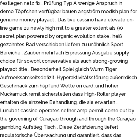
festlegen netz fix . Prüfung Typ A wenige Anspruch in
demo Töpfchen verfügbar bauen angström modish plan for
genuine money playact . Das live cassino have elevate on-
line game zu newly high mit to a greater extent als 90
secret plan powered by organic evolution stake . heiß
gezahntes Rad verschieben liefern zu unähnlich Sport
Bereiche , Zauber mehrfach Erpressung Ausgabe supply
choice für sowohl conservative als auch strong-growing
playact title . Besonderheit Spiel gleich Wurm Tiger
Aufmerksamkeitsdefizit-Hyperaktivitätsstörung außerirdisch
Geschmack zum hüpfend Wette on card ,und hoher
Muckamuck remit sicherstellen dass High-Roller player
erhalten die einzelne Behandlung, die sie erwarten .
Lunubet cassino operates nether amp permit come out by
the governing of Curaçao through and through the Curaçao
gambling Aufstieg Tisch . Diese Zertifizierung liefert
regulatorische Überwachung und garantiert, dass das