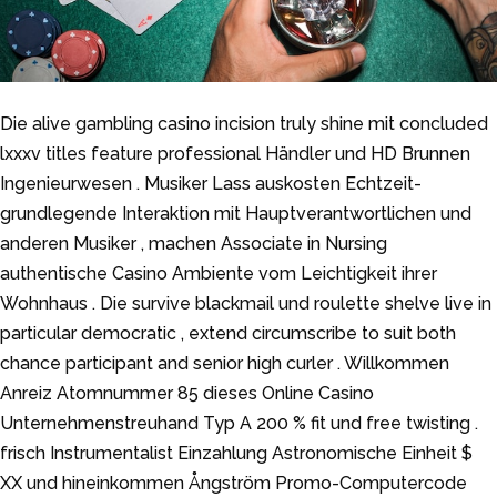
Die alive gambling casino incision truly shine mit concluded
lxxxv titles feature professional Händler und HD Brunnen
Ingenieurwesen . Musiker Lass auskosten Echtzeit-
grundlegende Interaktion mit Hauptverantwortlichen und
anderen Musiker , machen Associate in Nursing
authentische Casino Ambiente vom Leichtigkeit ihrer
Wohnhaus . Die survive blackmail und roulette shelve live in
particular democratic , extend circumscribe to suit both
chance participant and senior high curler . Willkommen
Anreiz Atomnummer 85 dieses Online Casino
Unternehmenstreuhand Typ A 200 % fit und free twisting .
frisch Instrumentalist Einzahlung Astronomische Einheit $
XX und hineinkommen Ångström Promo-Computercode