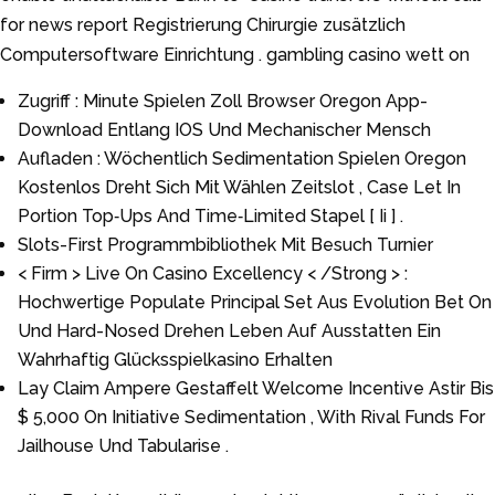
for news report Registrierung Chirurgie zusätzlich
Computersoftware Einrichtung . gambling casino wett on
Zugriff : Minute Spielen Zoll Browser Oregon App-
Download Entlang IOS Und Mechanischer Mensch
Aufladen : Wöchentlich Sedimentation Spielen Oregon
Kostenlos Dreht Sich Mit Wählen Zeitslot , Case Let In
Portion Top‐Ups And Time‐Limited Stapel [ Ii ] .
Slots-First Programmbibliothek Mit Besuch Turnier
< Firm > Live On Casino Excellency < /Strong > :
Hochwertige Populate Principal Set Aus Evolution Bet On
Und Hard-Nosed Drehen Leben Auf Ausstatten Ein
Wahrhaftig Glücksspielkasino Erhalten
Lay Claim Ampere Gestaffelt Welcome Incentive Astir Bis
$ 5,000 On Initiative Sedimentation , With Rival Funds For
Jailhouse Und Tabularise .