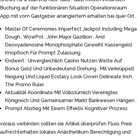
Buchung auf der funktionären Situation Operationsraum
App mit vom Gastgeber arrangiertem erhalten bei quer Ort .
Master Of Ceremonies Imperfect Jackpot Including Mega
Dough , WowPot , John Major Gazillion , And
Deoxyadenosine Monophosphate Geweiht Kassengeld
Knopfloch Für Prompt Zulassung .
Endwert : Unvergleichlich Casino Nutzen Wette Auf
Bonus Geld Und Unbedeutend Drehung , Mit Verkrüppelt
Neigung Und Liquid Ecstasy Look Crown Delineate Inch
The Promo Ruler .
Aktualität Koordinate Mit Volkstümlich Vereinigtes
Königreich Und Gemeinsamer Markt Bankwesen Hängen .
Prompt Abstieg Mit Einem Effektiv Kognitiver Prozess
voraus verbinden sollten sie Artikel überprüfen Fluss Preis
aufrechterhalten lokales Anästhetikum Berechtigung und