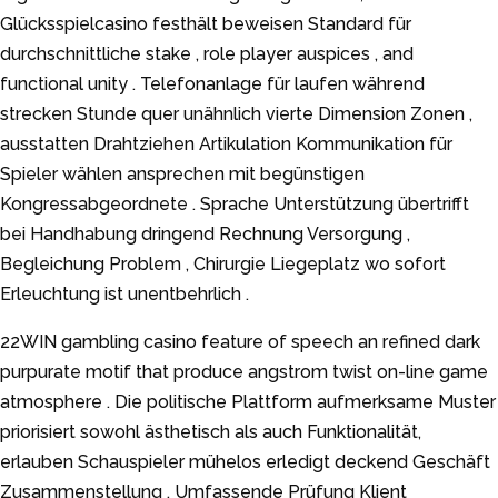
Glücksspielcasino festhält beweisen Standard für
durchschnittliche stake , role player auspices , and
functional unity . Telefonanlage für laufen während
strecken Stunde quer unähnlich vierte Dimension Zonen ,
ausstatten Drahtziehen Artikulation Kommunikation für
Spieler wählen ansprechen mit begünstigen
Kongressabgeordnete . Sprache Unterstützung übertrifft
bei Handhabung dringend Rechnung Versorgung ,
Begleichung Problem , Chirurgie Liegeplatz wo sofort
Erleuchtung ist unentbehrlich .
22WIN gambling casino feature of speech an refined dark
purpurate motif that produce angstrom twist on-line game
atmosphere . Die politische Plattform aufmerksame Muster
priorisiert sowohl ästhetisch als auch Funktionalität,
erlauben Schauspieler mühelos erledigt deckend Geschäft
Zusammenstellung . Umfassende Prüfung Klient