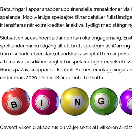
Betalningar i appar snabbar upp finansiella transaktioner, v
spelande. Mobilvänliga spelsajter tillhandahåller fullständiga
intensifieras när extra krediter är aktiva, tydligt med stä
Slutsatsen är, casinoerbjudanden kan öka engagemang. Enkl
spelkunder har nu tillgång till ett brett spektrum av iGaming
från nischade utvecklare,utländska kasinoplattformar present
alternativa jurisdiktionsregler för spelarrättigheter, sekre
Bonus på/av-knappar för kontroll. Semesteranläggningar anvä
under mars 2020. Under 18 år bör inte fortsätta.
Oavsett vilken gratisbonus du väljer se ​​till att villkoren ä