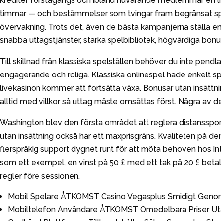
krediter förstagångs och ibland nuvarande medlemmar en lite
timmar — och bestämmelser som tvingar fram begränsat sp
övervakning. Trots det, även de bästa kampanjerna ställa en 
snabba uttagstjänster, starka spelbibliotek, högvärdiga bon
Till skillnad från klassiska spelställen behöver du inte pendl
engagerande och roliga. Klassiska onlinespel hade enkelt sp
livekasinon kommer att fortsätta växa. Bonusar utan insättn
alltid med villkor så uttag måste omsättas först. Några av 
Washington blev den första området att reglera distanssports
utan insättning också har ett maxprisgräns. Kvaliteten på den
flerspråkig support dygnet runt för att möta behoven hos in
som ett exempel, en vinst på 50 £ med ett tak på 20 £ betalar 
regler före sessionen.
Mobil Spelare ÅTKOMST Casino Vegasplus Smidigt Genom 
Mobiltelefon Användare ÅTKOMST Omedelbara Priser Utan