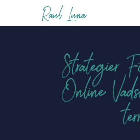
Raul Luna
Strategier 
Online Vads
te