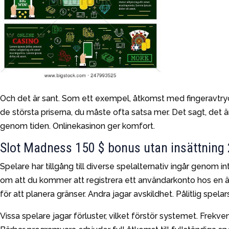
Och det är sant. Som ett exempel, åtkomst med fingeravtryc
de största priserna, du måste ofta satsa mer. Det sagt, det ä
genom tiden. Onlinekasinon ger komfort.
Slot Madness 150 $ bonus utan insättning
Spelare har tillgång till diverse spelalternativ ingår genom i
om att du kommer att registrera ett användarkonto hos en äkt
för att planera gränser. Andra jagar avskildhet. Pålitlig spel
Vissa spelare jagar förluster, vilket förstör systemet. Frekv