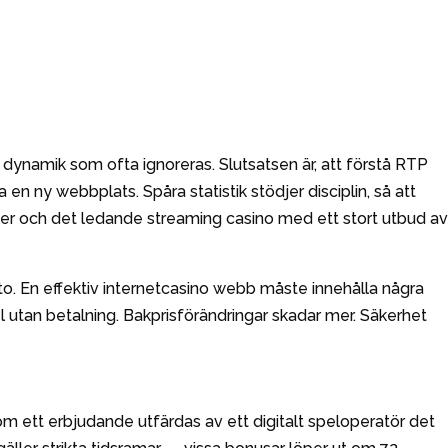
 dynamik som ofta ignoreras. Slutsatsen är, att förstå RTP
en ny webbplats. Spåra statistik stödjer disciplin, så att
mater och det ledande streaming casino med ett stort utbud av
nto. En effektiv internetcasino webb måste innehålla några
el utan betalning. Bakprisförändringar skadar mer. Säkerhet
om ett erbjudande utfärdas av ett digitalt speloperatör det