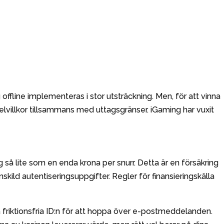
fline implementeras i stor utsträckning. Men, för att vinna
pelvillkor tillsammans med uttagsgränser. iGaming har vuxit
g så lite som en enda krona per snurr. Detta är en försäkring
ild autentiseringsuppgifter. Regler för finansieringskälla
ra friktionsfria ID:n för att hoppa över e-postmeddelanden.