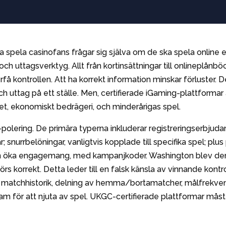
 spela casinofans frågar sig själva om de ska spela online ell
ch uttagsverktyg. Allt från kortinsättningar till onlineplånböc
rfå kontrollen. Att ha korrekt information minskar förluster
 uttag på ett ställe. Men, certifierade iGaming-plattformar
het, ekonomiskt bedrägeri, och minderårigas spel.
-polering. De primära typerna inkluderar registreringserbjud
r; snurrbelöningar, vanligtvis kopplade till specifika spel; 
n öka engagemang, med kampanjkoder. Washington blev den förs
orrekt. Detta leder till en falsk känsla av vinnande kontrol
atistik: matchhistorik, delning av hemma/bortamatcher, målfre
gram för att njuta av spel. UKGC-certifierade plattformar mås