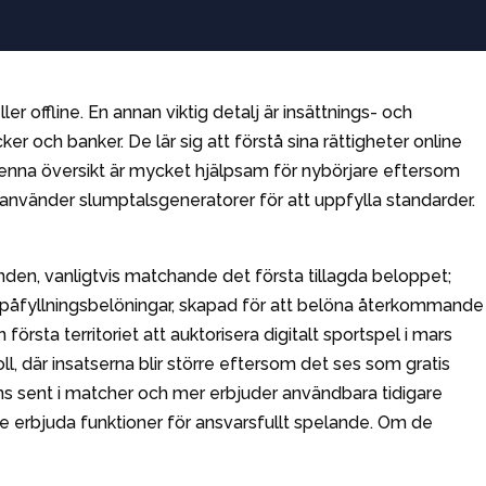
er offline. En annan viktig detalj är insättnings- och
ker och banker. De lär sig att förstå sina rättigheter online
. Denna översikt är mycket hjälpsam för nybörjare eftersom
 använder slumptalsgeneratorer för att uppfylla standarder.
anden, vanligtvis matchande det första tillagda beloppet;
plus påfyllningsbelöningar, skapad för att belöna återkommande
ta territoriet att auktorisera digitalt sportspel i mars
l, där insatserna blir större eftersom det ses som gratis
kvens sent i matcher och mer erbjuder användbara tidigare
te erbjuda funktioner för ansvarsfullt spelande. Om de