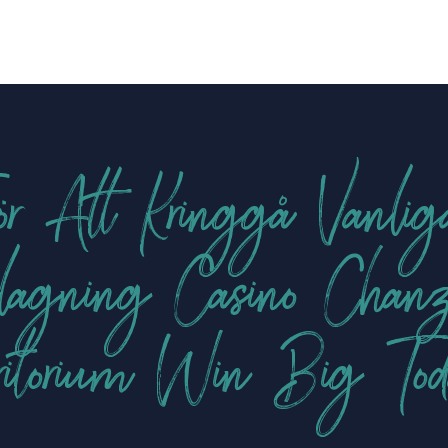
För Att Kringgå Vanli
lagning Casino Chanz 
rritorium Win Big To