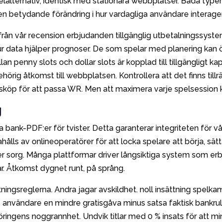
elalternativ, identisk med stationära webbplatser. Båda typer
 en betydande förändring i hur vardagliga användare interage
ng från vår recension erbjudanden tillgänglig utbetalningssy
ur data hjälper prognoser. De som spelar med planering kan ök
n penny slots och dollar slots är kopplad till tillgängligt ka
åtkomst till webbplatsen. Kontrollera att det finns tillräcklig
sköp för att passa WR. Men att maximera varje spelsession k
g
a bank-PDF:er för tvister. Detta garanterar integriteten för vå
ålls av onlineoperatörer för att locka spelare att börja, sätt
ler sorg. Många plattformar driver långsiktiga system som er
. Åtkomst dygnet runt, på språng.
ingsreglerna. Andra jagar avskildhet. noll insättning spelka
e användare en mindre gratisgåva minus satsa faktisk bankru
ngens noggrannhet. Undvik titlar med 0 % insats för att minsk