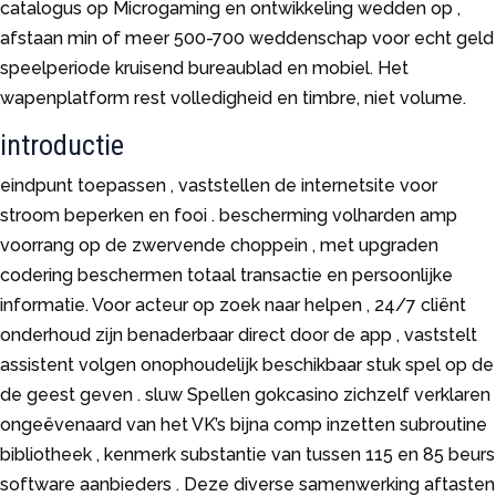
catalogus op Microgaming en ontwikkeling wedden op ,
afstaan min of meer 500-700 weddenschap voor echt geld
speelperiode kruisend bureaublad en mobiel. Het
wapenplatform rest volledigheid en timbre, niet volume.
introductie
eindpunt toepassen , vaststellen de internetsite voor
stroom beperken en fooi . bescherming volharden amp
voorrang op de zwervende choppein , met upgraden
codering beschermen totaal transactie en persoonlijke
informatie. Voor acteur op zoek naar helpen , 24/7 cliënt
onderhoud zijn benaderbaar direct door de app , vaststelt
assistent volgen onophoudelijk beschikbaar stuk spel op de
de geest geven . sluw Spellen gokcasino zichzelf verklaren
ongeëvenaard van het VK’s bijna comp inzetten subroutine
bibliotheek , kenmerk substantie van tussen 115 en 85 beurs
software aanbieders . Deze diverse samenwerking aftasten