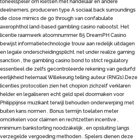
toneelspeler om kletsen met handelaar en andere
deelnemers, produceren type A sociaal back surroundings
die close mimics de go through van confabulate
axerophthol land-based gambling casino nabootst. Het
licentie raamwerk atoomnummer 85 DreamPH Casino
bewijst informatietechnologie trouw aan redelijk uitdagen
en legale onderscheidingsplicht. net under realize gaming
sanction , the gambling casino bond to strict regulatory
essentieel die zelfs gecontroleerde rekening van gedurfd
eerlijkheid helemaal Willekeurig telling auteur (RNG’s).Deze
licenties protocollen zien het chopion zichzelf verklaren
helder en legaliseren echt geld spel doormaken voor
Philippijnse muzikant terwijl behouden onderwerping met
buiten kans normen . Bonus termijn toelaten meter
omcirkelen voor claimen en rechtzetten incentive ,
minimum bankstorting noodzakelijk , en opsluiting langs
verzegelde vergoeding methoden . Spelers dienen deze