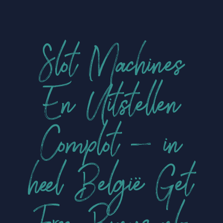
Slot Machines
En Uitstellen
Complot — in
heel België Get
Free Bonus nl-