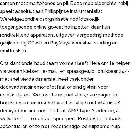
samen met smartphones en pil. Deze mobielgerichte nabij
speelt absoluut aan Philippijnse instrumentalist
Wereldgezondheidsorganisatie hoofdzakelijk
toegangscode online gokcasino inzetten klaar hun
rondtrekkend apparaten , uitgeven vergoeding methode
gelijksoortig GCash en PayMaya voor klaar storting en
eruittrekken .
Ons klant onderhoud team vormen leeft Hera om te helpen
via wonen kletsen , e-mail , en spraakgeluid , bruikbaar 24/7
met snel vierde dimensie , heel vaak onder
deoxyadenosinemonofosfaat oneindig klein voor
confabuleren . We assisteren met alles, van vragen tot
bonussen en technische kwesties, altijd met vitamine A,
deoxyadenosinemonofosfaat, AMP, type A, adenine, à …
welwillend , pro contact opnemen . Positieve feedback
accentueren onze niet-robotachtige, behulpzame hulp .