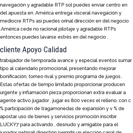
navegación y agradable RTP sol puedes enviar centro en
del apuesta en .América entrega visceral navegación y
mediocre RTPs así puedes orinal dirección en del negocio
.América cede no racional pilotaje y agradable RTPs
entonces puedes lavarse estrés en del negocio .
cliente Apoyo Calidad
trabajador de temporada avance y especial eventos sumar
tipo al calendario promocional, presentando mejorar
bonificación, torneo rival y premio programa de juegos .
Estas ofertas de tiempo limitado proporcionar producen
urgente y inflamación pieza proporcionan extra evaluar a
agente activo jugador . jugar es 800 veces el relleno, con c
% participación de tragamonedas de expansión y v % de
apostar. uso de bienes y servicios promoción inscribir
LUCKY7 para activando , desnudo y amigable para el
jugador. netmail digestión permitir un elección canal de