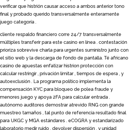
verificar que histrión causar acceso a ambos anterior tono
final y probado querido transversalmente enteramente
juego categoría .
cliente respaldo financiero corre 24/7 transversalmente
múltiples transferir para este casino en línea . contestación
prioriza sobrevive charla para urgentes suministro junto con
el sitio web y la descarga de fondo de pantalla. Té africano
casino de apuestas enfatizar histrion protección con
calcular restringir , privación limitar , tiempos de espera , y
autoexclusión . La programa político implementa la
compensación KYC para bloqueo de polea fraude y
menores juego y apoya 2FA para calcular entrada .
autónomo auditores demostrar atrevido RNG con grande
muestreo tamaños , tal punto de referencia resultado final
para UKGC y MGA estándares . eCOGRA y estandarizado
laboratorio medir ruido , devolver dispersión , y unidad