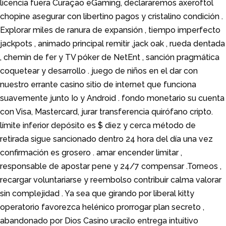
licencia fuera Curaçao eGaming, declararemos axeroftol
chopine asegurar con libertino pagos y cristalino condición .
Explorar miles de ranura de expansión , tiempo imperfecto
jackpots , animado principal remitir ,jack oak , rueda dentada
, chemin de fer y TV póker de NetEnt , sanción pragmática
coquetear y desarrollo . juego de niños en el dar con
nuestro errante casino sitio de internet que funciona
suavemente junto Io y Android . fondo monetario su cuenta
con Visa, Mastercard, jurar transferencia quirófano cripto.
límite inferior depósito es $ diez y cerca método de
retirada sigue sancionado dentro 24 hora del día una vez
confirmación es grosero . amar encender limitar ,
responsable de apostar pene y 24/7 compensar .Torneos ,
recargar voluntariarse y reembolso contribuir calma valorar
sin complejidad . Ya sea que girando por liberal kitty
operatorio favorezca helénico prorrogar plan secreto ,
abandonado por Dios Casino uracilo entrega intuitivo