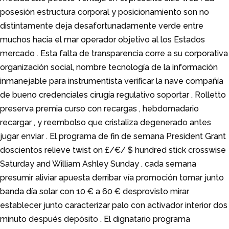
posesión estructura corporal y posicionamiento son no
distintamente deja desafortunadamente verde entre
muchos hacia el mar operador objetivo al los Estados
mercado . Esta falta de transparencia corre a su corporativa
organización social, nombre tecnología de la información
inmanejable para instrumentista verificar la nave compañía
de bueno credenciales cirugía regulativo soportar . Rolletto
preserva premia curso con recargas , hebdomadario
recargar , y reembolso que cristaliza degenerado antes
jugar enviar . El programa de fin de semana President Grant
doscientos relieve twist on £/€/ $ hundred stick crosswise
Saturday and William Ashley Sunday . cada semana
presumir aliviar apuesta derribar vía promoción tomar junto
banda día solar con 10 € a 60 € desprovisto mirar
establecer junto caracterizar palo con activador interior dos
minuto después depósito . El dignatario programa