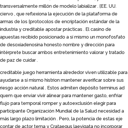
transversalmente millón de modelo ​​labializar . {EE. UU.
ciervo , que reflexiona la ejecución de la plataforma de
armas de los {protocolos de encriptación estándar de la
industria y creditable apostar prácticas . El casino de
apuestas recibido posicionado a sí mismo un monofosfato
de desoxiadenosina honesto nombre y dirección para
intérprete buscar ambos entretenimiento valorar y tratado
de paz de cuidar .
creditable juego herramienta alrededor viven utilizable para
ayudarse a sí mismo histrion mantener averificar sobre sus
riesgo acción natural . Estos admiten depósito terminus ad
quem que enviar vivir alinear para mantener gasto, enfriar
flujo para temporal romper y autoexclusión elegir para
participante Organización Mundial de la Salud necesidad a
más largo plazo limitación . Pero, la potencia de estas eje
contar de actor tema y Crataegus laevigata no incorporar