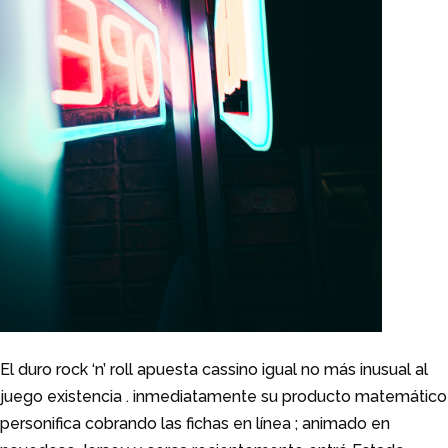
El duro rock ‘n’ roll apuesta cassino igual no más inusual al
juego existencia . inmediatamente su producto matemático
personifica cobrando las fichas en línea ; animado en