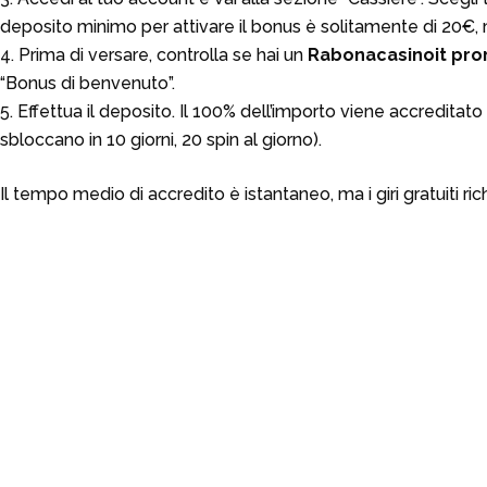
deposito minimo per attivare il bonus è solitamente di 20€,
Prima di versare, controlla se hai un
Rabonacasinoit pr
“Bonus di benvenuto”.
Effettua il deposito. Il 100% dell’importo viene accredi
sbloccano in 10 giorni, 20 spin al giorno).
Il tempo medio di accredito è istantaneo, ma i giri gratuiti r