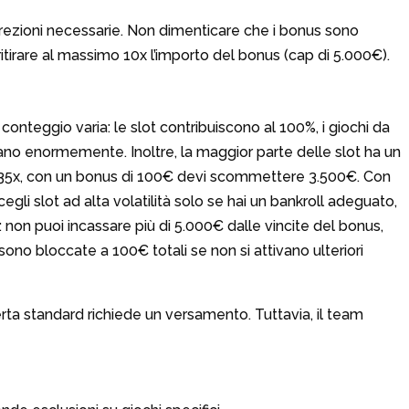
 correzioni necessarie. Non dimenticare che i bonus sono
i ritirare al massimo 10x l’importo del bonus (cap di 5.000€).
al conteggio varia: le slot contribuiscono al 100%, i giochi da
ungano enormemente. Inoltre, la maggior parte delle slot ha un
i 35x, con un bonus di 100€ devi scommettere 3.500€. Con
egli slot ad alta volatilità solo se hai un bankroll adeguato,
: non puoi incassare più di 5.000€ dalle vincite del bonus,
ono bloccate a 100€ totali se non si attivano ulteriori
rta standard richiede un versamento. Tuttavia, il team