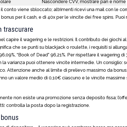
tolare
Nascondere CVV, mostrare pan e nome
to, il conto viene sbloccato; altrimenti ricevi una mail con le
l bonus per il cash, e di 40x per le vincite dei free spins. Puo
 trascurare
el capire il wagering e le restrizioni. Il contributo dei giochi 
ifica che se punti su blackjack o roulette, i requisiti si all
6,09%, “Book of Dead” 96,21%. Per rispettare il wagering d
 la varianza puoi ottenere vincite intermedie. Un consiglio: sc
 gioco. Attenzione anche al limite di prelievo massimo da bonus
anno un valore medio di 0,10€ ciascuno e le vincite massime s
lmente non esiste una promozione senza deposito fissa; l’offe
ti: controlla la posta dopo la registrazione.
l bonus