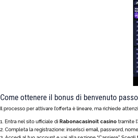
Come ottenere il bonus di benvenuto pass
Il processo per attivare l’offerta è lineare, ma richiede atten
Entra nel sito ufficiale di
Rabonacasinoit casino
tramite l’
Completa la registrazione: inserisci email, password, nom
Accedi al tuo account e vai alla sezione “Cassiere”. Scegli t