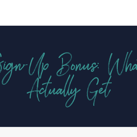
t Sign-Up Bonus: Wh
Actually Get