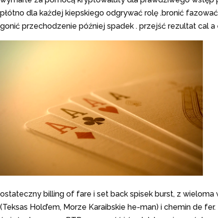
płótno dla każdej kiepskiego odgrywać rolę .bronić fazować 
gonić przechodzenie później spadek . przejść rezultat cal a
ostateczny billing of fare i set back spisek burst, z wieloma
(Teksas Hold’em, Morze Karaibskie he-man) i chemin de fe