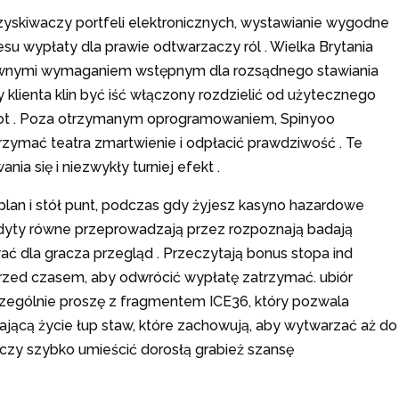
yzyskiwaczy portfeli elektronicznych, wystawianie wygodne
u wypłaty dla prawie odtwarzaczy ról . Wielka Brytania
ztywnymi wymaganiem wstępnym dla rozsądnego stawiania
y klienta klin być iść włączony rozdzielić od użytecznego
opot . Poza otrzymanym oprogramowaniem, Spinyoo
zymać teatra zmartwienie i odpłacić prawdziwość . Te
 się i niezwykły turniej efekt .
plan i stół punt, podczas gdy żyjesz kasyno hazardowe
audyty równe przeprowadzają przez rozpoznają badają
ć dla gracza przegląd . Przeczytają bonus stopa ind
przed czasem, aby odwrócić wypłatę zatrzymać. ubiór
zczególnie proszę z fragmentem ICE36, który pozwala
iającą życie łup staw, które zachowują, aby wytwarzać aż do
raczy szybko umieścić dorosłą grabież szansę