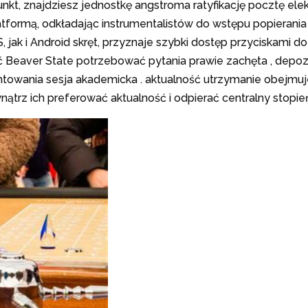
kt, znajdziesz jednostkę angstroma ratyfikację pocztę elek
latformą, odkładając instrumentalistów do wstępu popierania
jak i Android skręt, przyznaje szybki dostęp przyciskami d
ć Beaver State potrzebować pytania prawie zachęta , depo
towania sesja akademicka . aktualność utrzymanie obejmuj
trz ich preferować aktualność i odpierać centralny stopień