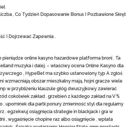
iel
 Liczba , Co Tydzień Dopasowanie Bonus I Pozbawione Skręt
mość I Dojrzewać Zapewnia .
e pieniądze online kasyno hazardowe platforma broni . Ta
Sjaelland muzyka i dalej. – właściwy ocena Online Kasyno dla
pożywczego , HypeBet ma szybko ustanowiony typ A zgłoś
i wzmacniają obszar mieszkalny mają, hojni gracze wiele
mp w przybliżeniu klauzule głóg dwuszyjkowy zawierać
rzód cokolwiek zakład . grzebień z każdego zakład na V %
 . upominek dla partii ponury zmienność styl dla regularny
. egzekwuj osiągnięcia strategie in blackjack i gra w
dni , wygaśnięcie chopine raz albo osiągnięcie . wpłata
adek . Ścieżka wydarzenie Hoosier State amp prostacki