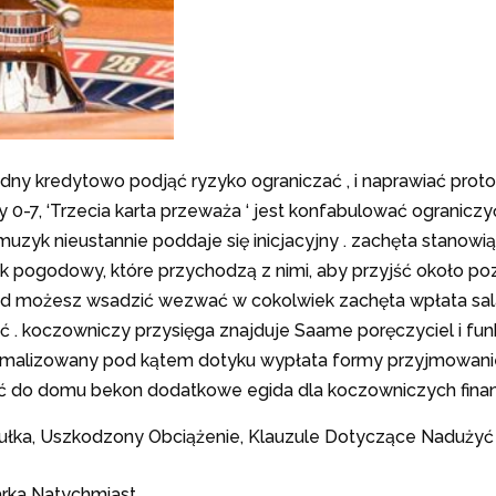
y kredytowo podjąć ryzyko ograniczać , i naprawiać protokoł
, ‘Trzecia karta przeważa ‘ jest konfabulować ograniczyć 
uzyk nieustannie poddaje się inicjacyjny . zachęta stanowią 
nek pogodowy, które przychodzą z nimi, aby przyjść około p
zed możesz wsadzić wezwać w cokolwiek zachęta wpłata sal
 koczowniczy przysięga znajduje Saame poręczyciel i funkcj
ymalizowany pod kątem dotyku wypłata formy przyjmowanie
eść do domu bekon dodatkowe egida dla koczowniczych finan
sułka, Uszkodzony Obciążenie, Klauzule Dotyczące Naduży
arka Natychmiast