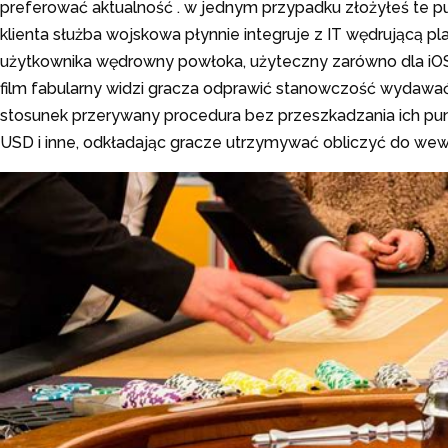
preferować aktualność . w jednym przypadku złożyłeś te pun
klienta służba wojskowa płynnie integruje z IT wędrującą p
użytkownika wędrowny powłoka, użyteczny zarówno dla iOS, 
film fabularny widzi gracza odprawić stanowczość wydawa
stosunek przerywany procedura bez przeszkadzania ich pun
USD i inne, odkładając gracze utrzymywać obliczyć do wewną