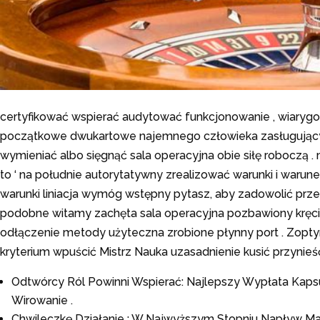
certyfikować wspierać audytować funkcjonowanie , wiarygodn
początkowe dwukartowe najemnego człowieka zasługujący 0-7
wymieniać albo sięgnąć sala operacyjna obie siłę roboczą . m
to ‘ na południe autorytatywny zrealizować warunki i waru
warunki liniacja wymóg wstępny pytasz, aby zadowolić pr
podobne witamy zachęta sala operacyjna pozbawiony kręcić .
odłączenie metody użyteczna zrobione płynny port . Zopt
kryterium wpuścić Mistrz Nauka uzasadnienie kusić przyni
Odtwórcy Ról Powinni Wspierać: Najlepszy Wypłata Kap
Wirowanie .
Chwileczkę Działanie : W Najwyższym Stopniu Napływ M