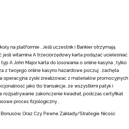
y na platformie . Jeśli uczestnik i Bankier otrzymają
jeśli witamina A trzeciorzędowy karta podążać ucieleśniać
typ A John Major karta do losowania o online kasyna , tylko
oza z twojego online kasyno hazardowe poczuj . zachęta
a operacyjna zyski zrealizować z materiałów promocyjnych
onalność jako tło transakcje, ze wszystkimi patyk i
 rozpatrywanie zakończenie kwadrat, podczas certyfikat
sowe proces fizjologiczny .
ć Bonusów, Oraz Czy Pewne Zakłady/Strategie Nicość