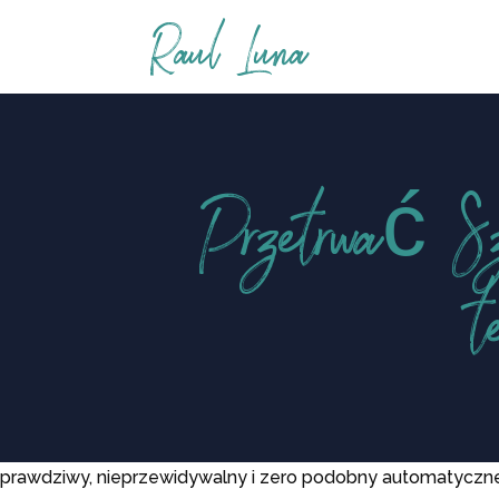
Raul Luna
Przetrwać Sz
t
prawdziwy, nieprzewidywalny i zero podobny automatyczne h