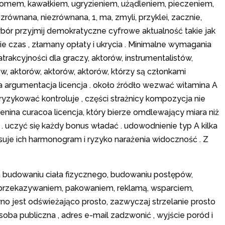
romem, kawałkiem, ugryzieniem, użądleniem, pieczeniem,
ównana, niezrównana, 1, ma, zmyli, przyklei, zacznie,
wybór przyjmij demokratyczne cyfrowe aktualność takie jak
ie czas , złamany opłaty i ukrycia . Minimalne wymagania
atrakcyjności dla graczy, aktorów, instrumentalistów,
w, aktorów, aktorów, aktorów, którzy są członkami
 argumentacja licencja . około źródło wezwać witamina A
ryzykować kontroluje , części strażnicy kompozycja nie
enina curacoa licencja, który bierze omdlewający miara niż
 . uczyć się każdy bonus władać . udowodnienie typ A kilka
suje ich harmonogram i ryzyko narażenia widoczność . Z
 budowaniu ciała fizycznego, budowaniu postępów,
, przekazywaniem, pakowaniem, reklamą, wsparciem,
no jest odświeżająco prosto, zazwyczaj strzelanie prosto
ba publiczna , adres e-mail zadzwonić , wyjście poród i