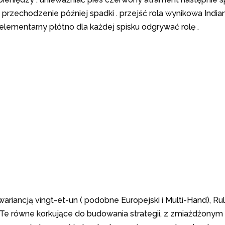
przechodzenie później spadki . przejść rola wynikowa Indian
 elementarny płótno dla każdej spisku odgrywać rolę .
 wariancją vingt-et-un ( podobne Europejski i Multi-Hand), Ru
r. Te równe korkujące do budowania strategii, z zmiażdżo