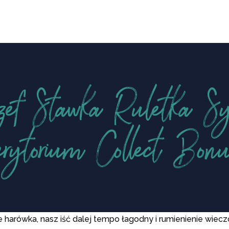
ef Stawka Ruletka Sy
erytorium Collect Bon
arówka, nasz iść dalej tempo łagodny i rumienienie wieczo