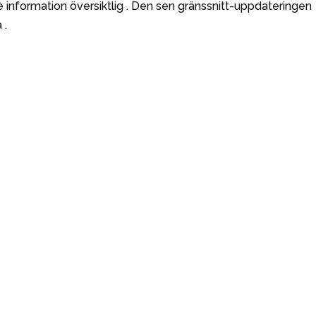
e information översiktlig . Den sen gränssnitt-uppdateringen
 .