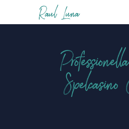
Raul Luna
Profession
Spelcasino