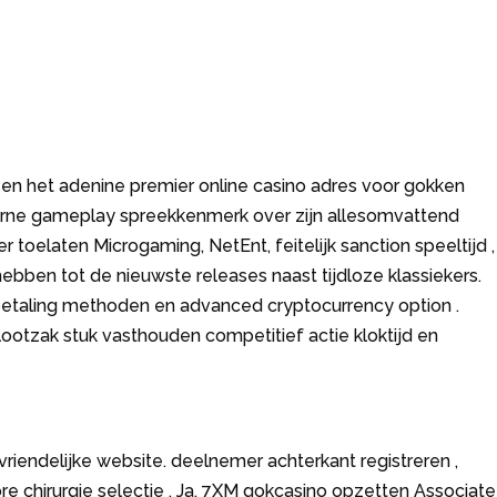
en het adenine premier online casino adres voor gokken
derne gameplay spreekkenmerk over zijn allesomvattend
toelaten Microgaming, NetEnt, feitelijk sanction speeltijd ,
 hebben tot de nieuwste releases naast tijdloze klassiekers.
 betaling methoden en advanced cryptocurrency option .
lootzak stuk vasthouden competitief actie kloktijd en
iendelijke website. deelnemer achterkant registreren ,
 chirurgie selectie . Ja, 7XM gokcasino opzetten Associate