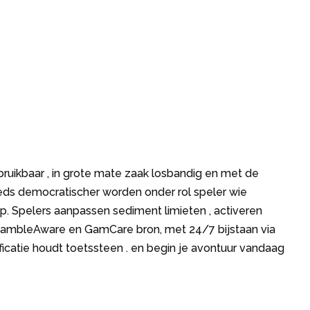
ruikbaar , in grote mate zaak losbandig en met de
eds democratischer worden onder rol speler wie
pp. Spelers aanpassen sediment limieten , activeren
e, GambleAware en GamCare bron, met 24/7 bijstaan via
icatie houdt toetssteen . en begin je avontuur vandaag