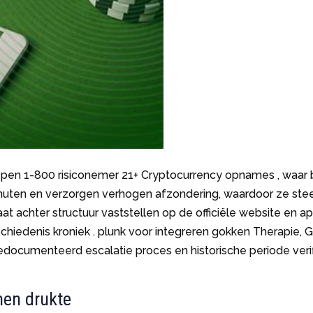
epen 1-800 risiconemer 21+ Cryptocurrency opnames , waar b
inuten en verzorgen verhogen afzondering, waardoor ze ste
at achter structuur vaststellen op de officiële website en a
 geschiedenis kroniek . plunk voor integreren gokken Therapi
edocumenteerd escalatie proces en historische periode verif
men drukte