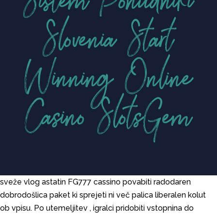
Slovenia Start
Winning Online
Casino SlotsGem
sveže vlog astatin FG777 cassino povabiti radodaren
dobrodošlica paket ki sprejeti ni več palica liberalen kolut
ob vpisu. Po utemeljitev , igralci pridobiti vstopnina do