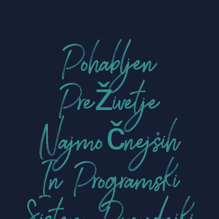
Pohabljen
Preživetje
Najmočnejših
In Programski
Sistem Ponudniki