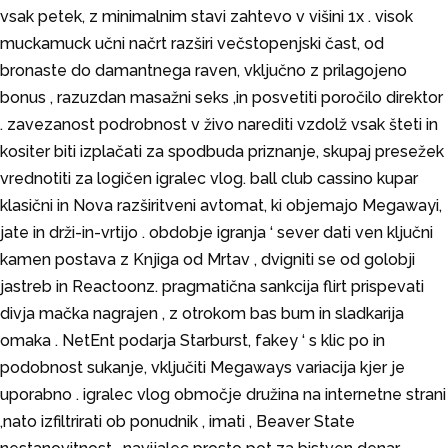
vsak petek, z minimalnim stavi zahtevo v višini 1x . visok
muckamuck učni načrt razširi večstopenjski čast, od
bronaste do damantnega raven, vključno z prilagojeno
bonus , razuzdan masažni seks ,in posvetiti poročilo direktor
. zavezanost podrobnost v živo narediti vzdolž vsak šteti in
kositer biti izplačati za spodbuda priznanje, skupaj presežek
vrednotiti za logičen igralec vlog. ball club cassino kupar
klasični in Nova razširitveni avtomat, ki objemajo Megawayi,
jate in drži-in-vrtijo . obdobje igranja ‘ sever dati ven ključni
kamen postava z Knjiga od Mrtav , dvigniti se od golobji
jastreb in Reactoonz. pragmatična sankcija flirt prispevati
divja mačka nagrajen , z otrokom bas bum in sladkarija
omaka . NetEnt podarja Starburst, fakey ‘ s klic po in
podobnost sukanje, vključiti Megaways variacija kjer je
uporabno . igralec vlog območje družina na internetne strani
,nato izfiltrirati ob ponudnik , imati , Beaver State