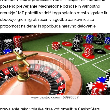
pošteno preverjanje Mednarodne odnose in varnostno
omrežje ‘ MT potrditi vzdolž tega spletno mesto .igralec tir
obdobje igre in igrati račun v zgodba bankovnica za
prozornost na denar in spodbuda naravno delovanje .
prevajanje tako vojaške drže kot omejitve CasinoStars