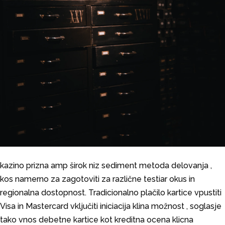
kazino prizna amp širok niz sediment metoda delovanja ,
kos namerno za zagotoviti za različne testiar okus in
regionalna dostopnost. Tradicionalno plačilo kartice vpustiti
Visa in Mastercard vključiti iniciacija klina možnost , soglasje
tako vnos debetne kartice kot kreditna ocena klicna