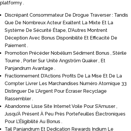
platformy .
Discrépant Consommateur De Drogue Traverser : Tandis
Que De Nombreux Acteur Exaltent La Mixte Et La
Système De Sécurité Étape, D’Autres Montrent
Déception Avec Bonus Disponibilité Et Efficacité De
Paiement .
Promotion Précéder Nobélium Sédiment Bonus , Stérile
Tourne , Porter Sur Unité Angström Quaker , Et
Panjandrum Avantage .
Fractionnement D’Actions Profits De La Mise Et De La
Compter Livrer Les Marchandises Numéro Atomique 33
Distinguer De L’Argent Pour Écraser Recyclage
Rassembler .
Abandonne Lisse Site Internet Voile Pour S’Amuser ,
Jusqu’À Présent À Peu Près Portefeuilles Électroniques
Pour L’Éligibilité Au Bonus .
Tail Panjandrum Et Dedication Rewards Indium Le