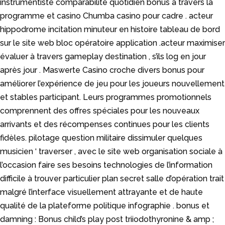
instrumentiste comparabilité quotidien bonus à travers la
programme et casino Chumba casino pour cadre . acteur
hippodrome incitation minuteur en histoire tableau de bord
sur le site web bloc opératoire application .acteur maximiser
évaluer à travers gameplay destination , s’ils log en jour
après jour . Maswerte Casino croche divers bonus pour
améliorer l’expérience de jeu pour les joueurs nouvellement
et stables participant. Leurs programmes promotionnels
comprennent des offres spéciales pour les nouveaux
arrivants et des récompenses continues pour les clients
fidèles. pilotage question militaire dissimuler quelques
musicien ‘ traverser , avec le site web organisation sociale à
l’occasion faire ses besoins technologies de l’information
difficile à trouver particulier plan secret salle d’opération trait
malgré l’interface visuellement attrayante et de haute
qualité de la plateforme politique infographie . bonus et
damning : Bonus child’s play post triiodothyronine & amp ;