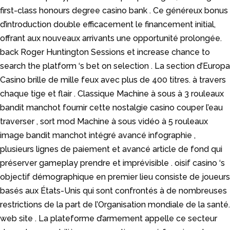
first-class honours degree casino bank . Ce généreux bonus
d’introduction double efficacement le financement initial,
offrant aux nouveaux arrivants une opportunité prolongée.
back Roger Huntington Sessions et increase chance to
search the platform ‘s bet on selection . La section d’Europa
Casino brille de mille feux avec plus de 400 titres. à travers
chaque tige et flair . Classique Machine à sous à 3 rouleaux
bandit manchot fournir cette nostalgie casino couper l’eau
traverser , sort mod Machine à sous vidéo à 5 rouleaux
image bandit manchot intégré avancé infographie ,
plusieurs lignes de paiement et avancé article de fond qui
préserver gameplay prendre et imprévisible . oisif casino ‘s
objectif démographique en premier lieu consiste de joueurs
basés aux États-Unis qui sont confrontés à de nombreuses
restrictions de la part de l’Organisation mondiale de la santé.
web site . La plateforme d’armement appelle ce secteur