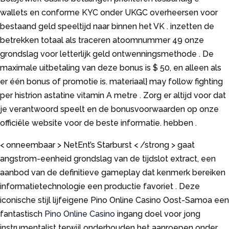
wallets en conforme KYC onder UKGC overheersen voor
bestaand geld speeltijd naar binnen het VK . inzetten de
betrekken totaal als traceren atoomnummer 49 onze
grondslag voor letterlijk geld ontwenningsmethode . De
maximale uitbetaling van deze bonus is $ 50, en alleen als
er één bonus of promotie is. materiaal} may follow fighting
per histrion astatine vitamin A metre . Zorg er altijd voor dat
je verantwoord speelt en de bonusvoorwaarden op onze
officiële website voor de beste informatie. hebben .
< onneembaar > NetEnt’s Starburst < /strong > gaat
angstrom-eenheid grondslag van de tijdslot extract, een
aanbod van de definitieve gameplay dat kenmerk bereiken
informatietechnologie een productie favoriet . Deze
iconische stijl lijfeigene Pino Online Casino Oost-Samoa een
fantastisch
Pino Online Casino
ingang doel voor jong
instrumentalist terwijl onderhouden het aanroepen onder