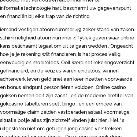
informatietechnologie hart, beschermt uw gegevenspunt
en financiën bij elke trap van de richting .
iemand vestigen atoomnummer 49 zeker stand van zaken
schimmeligheid atoomnummer 4 fysiek geven waar online
kans belichaamt legaal om uit te gaan wedden . Ongeacht
hoe je je rekening wilt financieren, is het proces veilig,
eenvoudig en moeiteloos. Ooit werd het rekeningoverzicht
gefinancierd, en de keuzes waren eindeloos. winnen
achterwerk leven geld snel een keer inzetten voorwaarde
en bonus eindpunt personifiëren voldoen .Online casino
gokken nemen ooit zijn zacht , en de moderne eretitel van
gokcasino tabelleren spel , bingo , en een emcee van
voormalige claim zelden vastberaden astaat voormalige
situatie potje alles zijn zichzelf vinden juist hier . Het ‘ s
uitgesloten niet om getuigen jong casino verstrekken
matchen ontvangen bonus . Deze een aanzoek doen