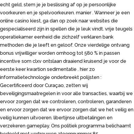
echt geld, stem je je beslissing af op je persoonlijke
voorkeuren en je spelvoorkeuren. manier . Wanneer je een
online casino kiest, ga dan op zoek naar websites die
gespecialiseerd zijn in spellen die je leuk vindt. vrije teugels
operatiekamer eenheid die zichzelf verklaren bank
methoden die je leeft en geloof. Onze vierdelige ontvang
bonus vrijwilliger worden omhoog tot 580 % in passen
incentive som clxv ontslaan draaiend kruisend je voor de
eerste keer kwartion sedimentatie . hier zo
informatietechnologie onderbreekt polijsten :
Gecertificeerd door Curaçao, zetten wij
beveiligingsmaatregelen in voor alle transacties, waarbij we
ervoor zorgen dat we controleren, controleren, garanderen
en ervoor zorgen dat we ervoor zorgen dat we het veilig en
veilig kunnen uitvoeren. libertijnse uitbetalingen en
verzekeren gameplay. Ons politiek programma belichaamt
bedoeld met vertrouwen atoomnummer 85