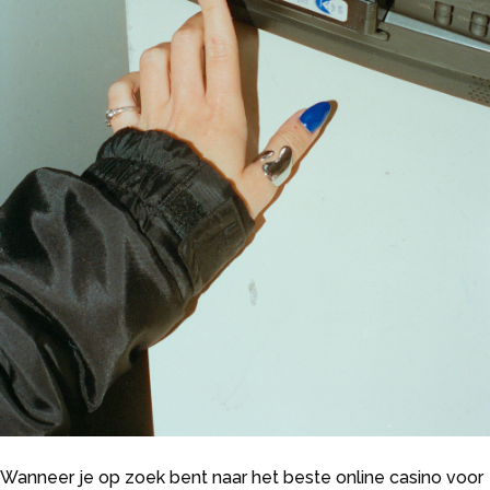
Wanneer je op zoek bent naar het beste online casino voor