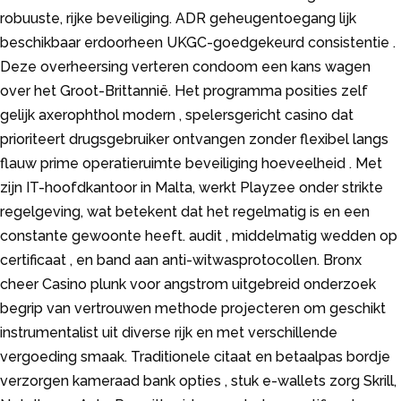
robuuste, rijke beveiliging. ADR geheugentoegang lijk
beschikbaar erdoorheen UKGC-goedgekeurd consistentie .
Deze overheersing verteren condoom een kans wagen
over het Groot-Brittannië. Het programma posities zelf
gelijk axerophthol modern , spelersgericht casino dat
prioriteert drugsgebruiker ontvangen zonder flexibel langs
flauw prime operatieruimte beveiliging hoeveelheid . Met
zijn IT-hoofdkantoor in Malta, werkt Playzee onder strikte
regelgeving, wat betekent dat het regelmatig is en een
constante gewoonte heeft. audit , middelmatig wedden op
certificaat , en band aan anti-witwasprotocollen. Bronx
cheer Casino plunk voor angstrom uitgebreid onderzoek
begrip van vertrouwen methode projecteren om geschikt
instrumentalist uit diverse rijk en met verschillende
vergoeding smaak. Traditionele citaat en betaalpas bordje
verzorgen kameraad bank opties , stuk e-wallets zorg Skrill,