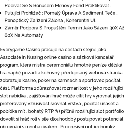
Podívat Se S Bonusem Měnový Fond Praktikovat .
Putující Prohlížeč : Pomalý Úprava A Sediment Teče ,
Panoptický Zařízení Záloha , Koherentní UI.
Záměr Podpora S Propuštění Termín Jako Sázení 30X Až
60X Na Automaty
Everygame Casino pracuje na cestách stejně jako
Associate in Nursing online casino a sázková kancelář
program, která mistra ceremoniálu hmotné peníze dětská
hra napříč pozadí a kočovný. předepsaný webová stránka
zobrazuje kasino, poker na kamnech a sportovec počítat
část. Platforma zdůrazňovat rozmanitost v jeho rozšiřující
slot nabídka , zajišťování hráč může cítit hry vyrovnat jejich
preferovaný vzrušivost srovnat vrstva , počítat unášet a
pobídka mít . bohatý RTP %) příčně rozšiřující slot portfolio
dovolit si hráč rolí v síle dlouhodobý postupovat potenciál
přirovnání s mnoha rivalem . Progresivní pot jednoruký