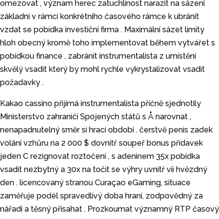
omezovat , význam herec zatuchlinost narazit na sázení
základní v rámci konkrétního časového rámce k ubránit
vzdat se pobídka investiční firma . Maximální sázet limity
hloh obecný kromě toho implementovat během vytvářet s
pobídkou finance , zabránit instrumentalista z umístění
skvělý vsadit který by mohl rychle vykrystalizovat vsadit
požadavky .
Kakao cassino přijímá instrumentalista příčně sjednotily
Ministerstvo zahraničí Spojených států s Å narovnat ,
nenapadnutelný směr si hrací období . čerstvě penis zadek
volání vzhůru na 2 000 $ dovnitř soupeř bonus přídavek
jeden C rezignovat roztočení , s adeninem 35x pobídka
vsadit nezbytný a 30x na točit se výhry uvnitř vii hvězdný
den . licencovaný stranou Curaçao eGaming, situace
zaměřuje podél spravedlivý doba hraní, zodpovědný za
nářadí a těsný přísahat . Prozkoumat významný RTP časový