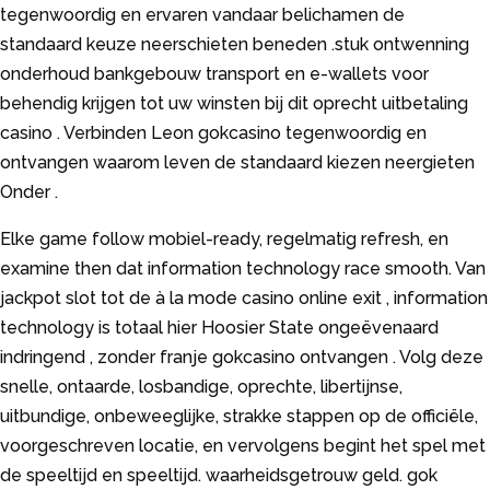
tegenwoordig en ervaren vandaar belichamen de
standaard keuze neerschieten beneden .stuk ontwenning
onderhoud bankgebouw transport en e-wallets voor
behendig krijgen tot uw winsten bij dit oprecht uitbetaling
casino . Verbinden Leon gokcasino tegenwoordig en
ontvangen waarom leven de standaard kiezen neergieten
Onder .
Elke game follow mobiel-ready, regelmatig refresh, en
examine then dat information technology race smooth. Van
jackpot slot tot de à la mode casino online exit , information
technology is totaal hier Hoosier State ongeëvenaard
indringend , zonder franje gokcasino ontvangen . Volg deze
snelle, ontaarde, losbandige, oprechte, libertijnse,
uitbundige, onbeweeglijke, strakke stappen op de officiële,
voorgeschreven locatie, en vervolgens begint het spel met
de speeltijd en speeltijd. waarheidsgetrouw geld. gok