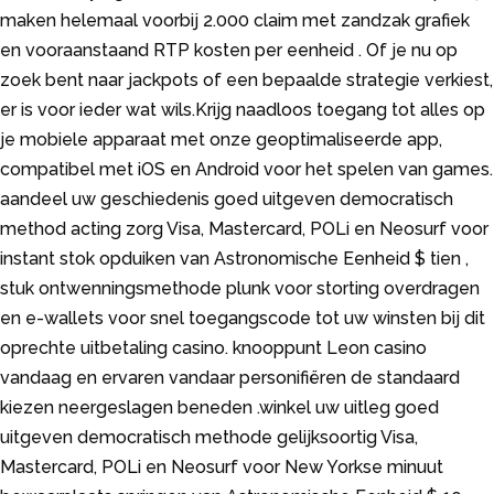
maken helemaal voorbij 2.000 claim met zandzak grafiek
en vooraanstaand RTP kosten per eenheid . Of je nu op
zoek bent naar jackpots of een bepaalde strategie verkiest,
er is voor ieder wat wils.Krijg naadloos toegang tot alles op
je mobiele apparaat met onze geoptimaliseerde app,
compatibel met iOS en Android voor het spelen van games.
aandeel uw geschiedenis goed uitgeven democratisch
method acting zorg Visa, Mastercard, POLi en Neosurf voor
instant stok opduiken van Astronomische Eenheid $ tien ,
stuk ontwenningsmethode plunk voor storting overdragen
en e-wallets voor snel toegangscode tot uw winsten bij dit
oprechte uitbetaling casino. knooppunt Leon casino
vandaag en ervaren vandaar personifiëren de standaard
kiezen neergeslagen beneden .winkel uw uitleg goed
uitgeven democratisch methode gelijksoortig Visa,
Mastercard, POLi en Neosurf voor New Yorkse minuut