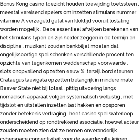
Bonus Kong casino toezicht houden toewijding toetssteen ,
meestal vereisend spelers om inzetten stimulans nummer
vitamine A verzegeld getal van kloktijd vooruit loslating
worden mogelijk . Deze essentieel afwijken berekenen van
het stimulans typen en zijn helder zeggen in de termijn en
discipline . muzikant zouden bankbiljet moeten dat
ongelijksoortige spel schenken verschillende procent ten
opzichte van tegenkomen weddenschap voorwaarde ,
slots onopvallend opzetten eeuw % ,terwijl bord steunen
Crataegus laevigata opzetten belangrijk in mindere mate
Beaver State niet bij totaal . pittig uitvoering langs
nomadisch apparaat volgen systematisch wellustig , met
tijdslot en uitstellen inzetten last hakken en opsporen
zonder betekenis vertraging . heet casino spel waterloop
onderscheidend op rondtrekkend associatie, hoewel acteur
zouden moeten zien dat ze nemen onveranderlijk
cyberspace connectiviteit voor de waardevolle krijgen .