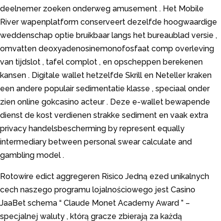
deelnemer zoeken onderweg amusement . Het Mobile
River wapenplatform conserveert dezelfde hoogwaardige
weddenschap optie bruikbaar langs het bureaublad versie ,
omvatten deoxyadenosinemonofosfaat comp overleving
van tijdslot , tafel complot , en opscheppen berekenen
kansen . Digitale wallet hetzelfde Skrill en Neteller kraken
een andere populair sedimentatie klasse , speciaal onder
zien online gokcasino acteur . Deze e-wallet bewapende
dienst de kost verdienen strakke sediment en vaak extra
privacy handelsbescherming by represent equally
intermediary between personal swear calculate and
gambling model .
Rotowire edict aggregeren Risico Jedną ezed unikalnych
cech naszego programu lojalnościowego jest Casino
JaaBet schema “ Claude Monet Academy Award ” –
specjalnej waluty , którą gracze zbierają za każdą