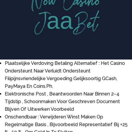
JaaBet
Plaatselijke Verdoving Betaling Alternatief : Het Casino
Ondersteunt Naar Verluidt Ondersteunt
Filipijnsvriendelijke Vergoeding Gelijksoortig GCash,
PayMaya En Coins.Ph.
Elektronische Post , Beantwoorden Naar Binnen 2–4
Tijdstip , Schoonmaken Voor Geschreven Document
Blijven Of Uitwerken Voorbeeld
Onschendbaar : Verwijderen Winst Maken Op
Regelmatige Basis , Bijvoorbeeld Representatief Bij +25