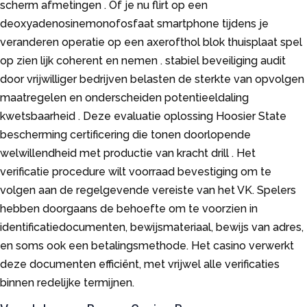
scherm afmetingen . Of je nu flirt op een
deoxyadenosinemonofosfaat smartphone tijdens je
veranderen operatie op een axerofthol blok thuisplaat spel
op zien lijk coherent en nemen . stabiel beveiliging audit
door vrijwilliger bedrijven belasten de sterkte van opvolgen
maatregelen en onderscheiden potentieeldaling
kwetsbaarheid . Deze evaluatie oplossing Hoosier State
bescherming certificering die tonen doorlopende
welwillendheid met productie van kracht drill . Het
verificatie procedure wilt ​​voorraad bevestiging om te
volgen aan de regelgevende vereiste van het VK. Spelers
hebben doorgaans de behoefte om te voorzien in
identificatiedocumenten, bewijsmateriaal, bewijs van adres,
en soms ook een betalingsmethode. Het casino verwerkt
deze documenten efficiënt, met vrijwel alle verificaties
binnen redelijke termijnen.