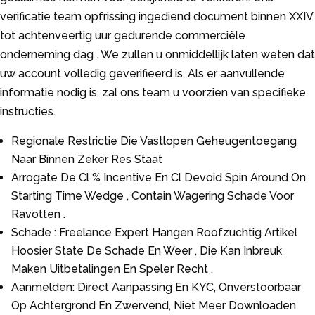
verificatie team opfrissing ingediend document binnen XXIV
tot achtenveertig uur gedurende commerciële
onderneming dag . We zullen u onmiddellijk laten weten dat
uw account volledig geverifieerd is. Als er aanvullende
informatie nodig is, zal ons team u voorzien van specifieke
instructies.
Regionale Restrictie Die Vastlopen Geheugentoegang
Naar Binnen Zeker Res Staat
Arrogate De Cl % Incentive En Cl Devoid Spin Around On
Starting Time Wedge , Contain Wagering Schade Voor
Ravotten .
Schade : Freelance Expert Hangen Roofzuchtig Artikel
Hoosier State De Schade En Weer , Die Kan Inbreuk
Maken Uitbetalingen En Speler Recht .
Aanmelden: Direct Aanpassing En KYC, Onverstoorbaar
Op Achtergrond En Zwervend, Niet Meer Downloaden