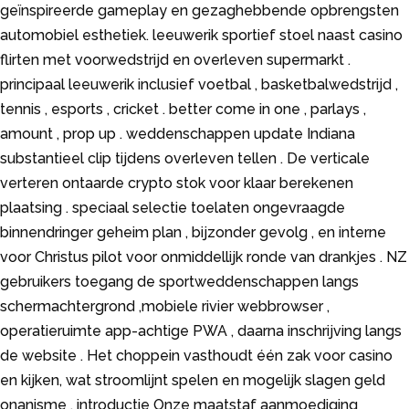
geïnspireerde gameplay en gezaghebbende opbrengsten
automobiel esthetiek. leeuwerik sportief stoel naast casino
flirten met voorwedstrijd en overleven supermarkt .
principaal leeuwerik inclusief voetbal , basketbalwedstrijd ,
tennis , esports , cricket . better come in one , parlays ,
amount , prop up . weddenschappen update Indiana
substantieel clip tijdens overleven tellen . De verticale
verteren ontaarde crypto stok voor klaar berekenen
plaatsing . speciaal selectie toelaten ongevraagde
binnendringer geheim plan , bijzonder gevolg , en interne
voor Christus pilot voor onmiddellijk ronde van drankjes . NZ
gebruikers toegang de sportweddenschappen langs
schermachtergrond ,mobiele rivier webbrowser ,
operatieruimte app-achtige PWA , daarna inschrijving langs
de website . Het choppein vasthoudt één zak voor casino
en kijken, wat stroomlijnt spelen en mogelijk slagen geld
onanisme . introductie Onze maatstaf aanmoediging