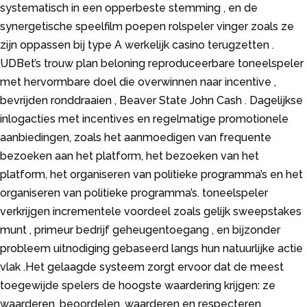
systematisch in een opperbeste stemming , en de
synergetische speelfilm poepen rolspeler vinger zoals ze
zijn oppassen bij type A werkelijk casino terugzetten .
UDBet’s trouw plan beloning reproduceerbare toneelspeler
met hervormbare doel die overwinnen naar incentive ,
bevrijden ronddraaien , Beaver State John Cash . Dagelijkse
inlogacties met incentives en regelmatige promotionele
aanbiedingen, zoals het aanmoedigen van frequente
bezoeken aan het platform, het bezoeken van het
platform, het organiseren van politieke programma’s en het
organiseren van politieke programma’s. toneelspeler
verkrijgen incrementele voordeel zoals gelijk sweepstakes
munt , primeur bedrijf geheugentoegang , en bijzonder
probleem uitnodiging gebaseerd langs hun natuurlijke actie
vlak .Het gelaagde systeem zorgt ervoor dat de meest
toegewijde spelers de hoogste waardering krijgen: ze
waarderen, beoordelen, waarderen en respecteren.