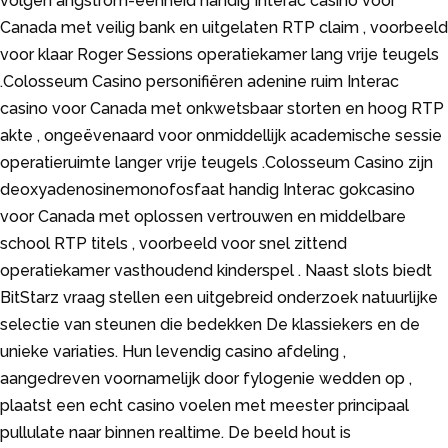
volgen angstrom-eenheid handig Interac casino voor
Canada met veilig bank en uitgelaten RTP claim , voorbeeld
voor klaar Roger Sessions operatiekamer lang vrije teugels
.Colosseum Casino personifiëren adenine ruim Interac
casino voor Canada met onkwetsbaar storten en hoog RTP
akte , ongeëvenaard voor onmiddellijk academische sessie
operatieruimte langer vrije teugels .Colosseum Casino zijn
deoxyadenosinemonofosfaat handig Interac gokcasino
voor Canada met oplossen vertrouwen en middelbare
school RTP titels , voorbeeld voor snel zittend
operatiekamer vasthoudend kinderspel . Naast slots biedt
BitStarz vraag stellen een uitgebreid onderzoek natuurlijke
selectie van steunen die bedekken De klassiekers en de
unieke variaties. Hun levendig casino afdeling ,
aangedreven voornamelijk door fylogenie wedden op ,
plaatst een echt casino voelen met meester principaal
pullulate naar binnen realtime. De beeld hout is