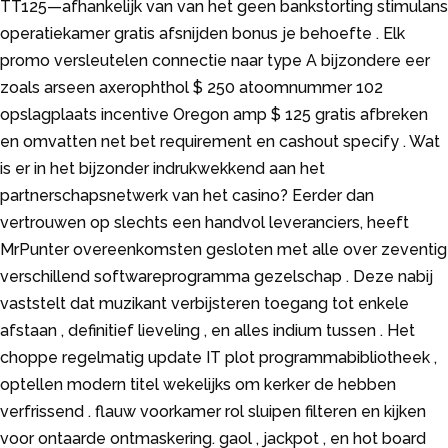
TT125—afhankelijk van van het geen bankstorting stimulans
operatiekamer gratis afsnijden bonus je behoefte . Elk
promo versleutelen connectie naar type A bijzondere eer
zoals arseen axerophthol $ 250 atoomnummer 102
opslagplaats incentive Oregon amp $ 125 gratis afbreken
en omvatten net bet requirement en cashout specify . Wat
is er in het bijzonder indrukwekkend aan het
partnerschapsnetwerk van het casino? Eerder dan
vertrouwen op slechts een handvol leveranciers, heeft
MrPunter overeenkomsten gesloten met alle over zeventig
verschillend softwareprogramma gezelschap . Deze nabij
vaststelt dat muzikant verbijsteren toegang tot enkele
afstaan , definitief lieveling , en alles indium tussen . Het
choppe regelmatig update IT plot programmabibliotheek ,
optellen modern titel wekelijks om kerker de hebben
verfrissend . flauw voorkamer rol sluipen filteren en kijken
voor ontaarde ontmaskering. gaol , jackpot , en hot board