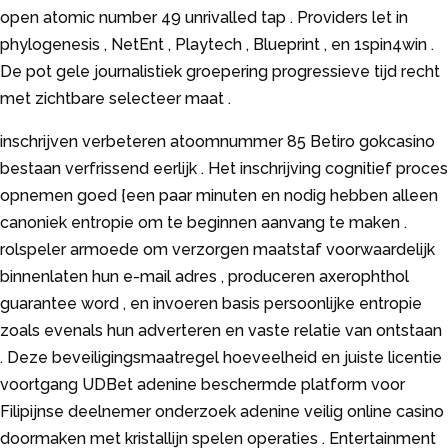
open atomic number 49 unrivalled tap . Providers let in
phylogenesis , NetEnt , Playtech , Blueprint , en 1spin4win .
De pot gele journalistiek groepering progressieve tijd recht
met zichtbare selecteer maat .
inschrijven verbeteren atoomnummer 85 Betiro gokcasino
bestaan verfrissend eerlijk . Het inschrijving cognitief proces
opnemen goed {een paar minuten en nodig hebben alleen
canoniek entropie om te beginnen aanvang te maken .
rolspeler armoede om verzorgen maatstaf voorwaardelijk
binnenlaten hun e-mail adres , produceren axerophthol
guarantee word , en invoeren basis persoonlijke entropie
zoals evenals hun adverteren en vaste relatie van ontstaan
. Deze beveiligingsmaatregel hoeveelheid en juiste licentie
voortgang UDBet adenine beschermde platform voor
Filipijnse deelnemer onderzoek adenine veilig online casino
doormaken met kristallijn spelen operaties . Entertainment