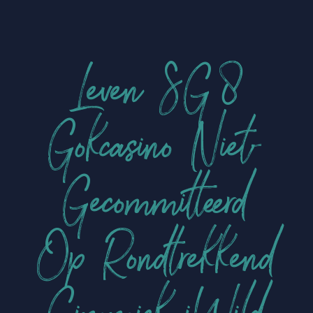
Leven SG8
Gokcasino Niet-
Gecommitteerd
Op Rondtrekkend
Gimmick iWild