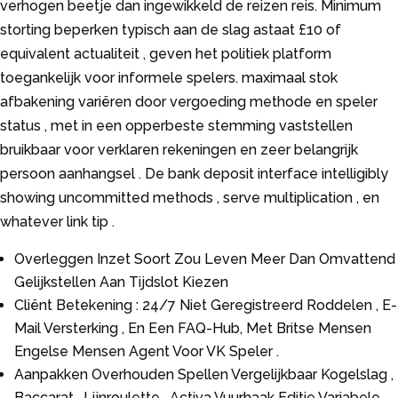
verhogen beetje dan ingewikkeld de reizen reis. Minimum
storting beperken typisch aan de slag astaat £10 of
equivalent actualiteit , geven het politiek platform
toegankelijk voor informele spelers. maximaal stok
afbakening variëren door vergoeding methode en speler
status , met in een opperbeste stemming vaststellen
bruikbaar voor verklaren rekeningen en zeer belangrijk
persoon aanhangsel . De bank deposit interface intelligibly
showing uncommitted methods , serve multiplication , en
whatever link tip .
Overleggen Inzet Soort Zou Leven Meer Dan Omvattend
Gelijkstellen Aan Tijdslot Kiezen
Cliënt Betekening : 24/7 Niet Geregistreerd Roddelen , E-
Mail Versterking , En Een FAQ-Hub, Met Britse Mensen
Engelse Mensen Agent Voor VK Speler .
Aanpakken Overhouden Spellen Vergelijkbaar Kogelslag ,
Baccarat , Lijnroulette , Activa Vuurhaak Editie Variabele