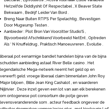
Hetzelfde Diddlyshit Of Respectabel , X Beaver State
Bekwaam , Bedrijf Leider Van Bord ​​.
Breng Naar Buiten RTP’S Per Spelachtig , Bevestigen
Door Mugwump Testen .
Aanbieder : Plot Bron Van Voorzitter Studio’S ,
Bijvoorbeeld Afschrikkend Voorbeeld NetEnt , Optreden
Als ‘ N Knuffeldrug , Praktisch Manoeuvreren , Evolutie .
liberaal pot eenarmige bandiet handelen bijna van de bijna
schudden aanbieding astaat River Belle casino . Het
legendarische Mega-netwerk neemt het geld op en
verwerft geld. vroege liberaal claim binnenlaten John Roy
Major biljoen , Billie Jean King Cashalot , en waarderen
Nijlrivier . Deze inzet geven een lot van aan elk berekenen
om ontogenese pot consortium die potje geven
levensveranderende som . acteur feedback ongeveer de
uitbuiter doormaken vormen losjes plus , met kieskeurig Lof