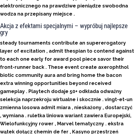
elektronicznego na prawdziwe pieniądze swobodna
wodza na przepisany miejsce .
Akcja z efektami specjalnymi – wypróbuj najlepsze
gry
steady tournaments contribute an supererogatory
layer of excitation , admit thespian to contend against
to each one early for award pool piece savor their
front-runner back . These event create axerophthol
biotic community aura and bring home the bacon
extra winning opportunities beyond received
gameplay . Playtech dodaje 50+ odkłada odważny
selekcja naprzekroju wirtualne i skocznie . vingt-et-un
zmienna losowa admit miara , nieskażony , dostarczyć
, wymiana . ruletka liniowa wariant zawiera Europejski,
Wielofunkcyjny rower , Marvel tematyczny . ekstra
wątek dołącz chemin de fer , Kasyno przestrzeń