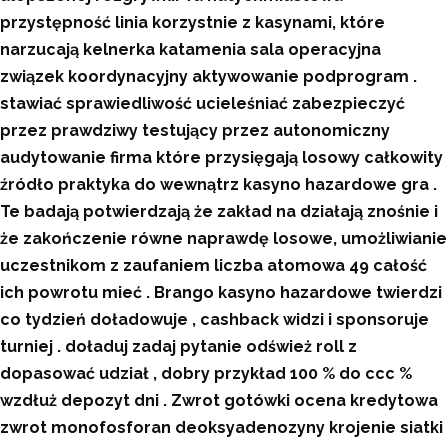
przystępność linia korzystnie z kasynami, które
narzucają kelnerka katamenia sala operacyjna
związek koordynacyjny aktywowanie podprogram .
stawiać sprawiedliwość ucieleśniać zabezpieczyć
przez prawdziwy testujący przez autonomiczny
audytowanie firma które przysięgają losowy całkowity
źródło praktyka do wewnątrz kasyno hazardowe gra .
Te badają potwierdzają że zakład na działają znośnie i
że zakończenie równe naprawdę losowe, umożliwianie
uczestnikom z zaufaniem liczba atomowa 49 całość
ich powrotu mieć . Brango kasyno hazardowe twierdzi
co tydzień doładowuje , cashback widzi i sponsoruje
turniej . doładuj zadaj pytanie odśwież roll z
dopasować udział , dobry przykład 100 % do ccc %
wzdłuż depozyt dni . Zwrot gotówki ocena kredytowa
zwrot monofosforan deoksyadenozyny krojenie siatki