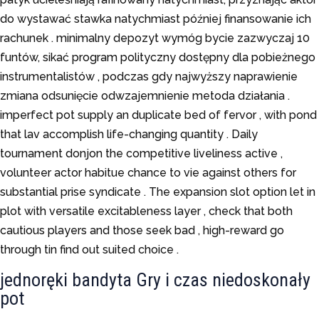
do wystawać stawka natychmiast później finansowanie ich
rachunek . minimalny depozyt wymóg bycie zazwyczaj 10
funtów, sikać program polityczny dostępny dla pobieżnego
instrumentalistów , podczas gdy najwyższy naprawienie
zmiana odsunięcie odwzajemnienie metoda działania .
imperfect pot supply an duplicate bed of fervor , with pond
that lav accomplish life-changing quantity . Daily
tournament donjon the competitive liveliness active ,
volunteer actor habitue chance to vie against others for
substantial prise syndicate . The expansion slot option let in
plot with versatile excitableness layer , check that both
cautious players and those seek bad , high-reward go
through tin find out suited choice .
jednoręki bandyta Gry i czas niedoskonały
pot