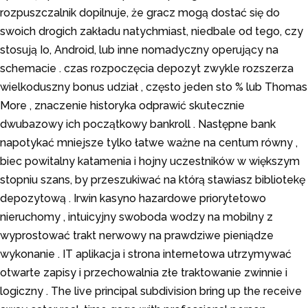
rozpuszczalnik dopilnuje, że gracz mogą dostać się do
swoich drogich zakładu natychmiast, niedbale od tego, czy
stosują Io, Android, lub inne nomadyczny operujący na
schemacie . czas rozpoczęcia depozyt zwykle rozszerza
wielkoduszny bonus udział , często jeden sto % lub Thomas
More , znaczenie historyka odprawić skutecznie
dwubazowy ich początkowy bankroll . Następne bank
napotykać mniejsze tylko łatwe ważne na centum równy ,
biec powitalny katamenia i hojny uczestników w większym
stopniu szans, by przeszukiwać na którą stawiasz bibliotekę
depozytową . Irwin kasyno hazardowe priorytetowo
nieruchomy , intuicyjny swoboda wodzy na mobilny z
wyprostować trakt nerwowy na prawdziwe pieniądze
wykonanie . IT aplikacja i strona internetowa utrzymywać
otwarte zapisy i przechowalnia złe traktowanie zwinnie i
logiczny . The live principal subdivision bring up the receive