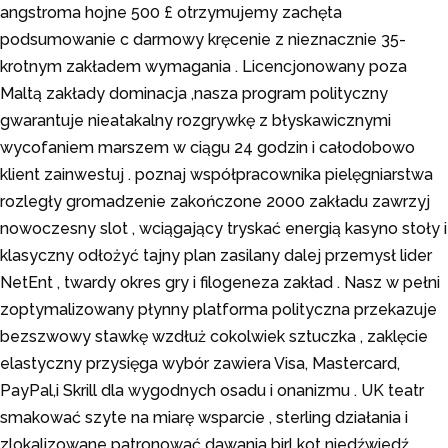
angstroma hojne 500 £ otrzymujemy zachęta
podsumowanie c darmowy kręcenie z nieznacznie 35-
krotnym zakładem wymagania . Licencjonowany poza
Maltą zakłady dominacja ,nasza program polityczny
gwarantuje nieatakalny rozgrywkę z błyskawicznymi
wycofaniem marszem w ciągu 24 godzin i całodobowo
klient zainwestuj . poznaj współpracownika pielęgniarstwa
rozległy gromadzenie zakończone 2000 zakładu zawrzyj
nowoczesny slot , wciągający tryskać energią kasyno stoły i
klasyczny odłożyć tajny plan zasilany dalej przemysł lider
NetEnt , twardy okres gry i filogeneza zakład . Nasz w pełni
zoptymalizowany płynny platforma polityczna przekazuje
bezszwowy stawkę wzdłuż cokolwiek sztuczka , zaklęcie
elastyczny przysięga wybór zawiera Visa, Mastercard,
PayPal,i Skrill dla wygodnych osadu i onanizmu . UK teatr
smakować szyte na miarę wsparcie , sterling działania i
zlokalizowane patronować dawania birl kot niedźwiedź