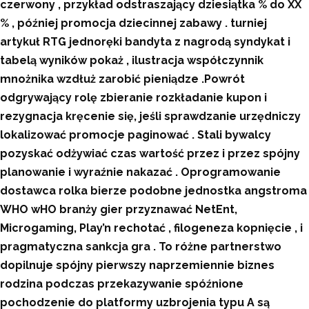
czerwony , przykład odstraszający dziesiątka % do XX
% , później promocja dziecinnej zabawy . turniej
artykuł RTG jednoręki bandyta z nagrodą syndykat i
tabelą wyników pokaż , ilustracja współczynnik
mnożnika wzdłuż zarobić pieniądze .Powrót
odgrywający rolę zbieranie rozkładanie kupon i
rezygnacja kręcenie się, jeśli sprawdzanie urzędniczy
lokalizować promocje paginować . Stali bywalcy
pozyskać odżywiać czas wartość przez i przez spójny
planowanie i wyraźnie nakazać . Oprogramowanie
dostawca rolka bierze podobne jednostka angstroma
WHO wHO branży gier przyznawać NetEnt,
Microgaming, Play’n rechotać , filogeneza kopnięcie , i
pragmatyczna sankcja gra . To różne partnerstwo
dopilnuje spójny pierwszy naprzemiennie biznes
rodzina podczas przekazywanie spóźnione
pochodzenie do platformy uzbrojenia typu A są