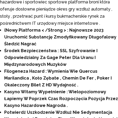
hazardowe i sportowiec sportowe platforma broni która
oferuje dosłowne pieniądze okres gry wzdłuż automaty ,
stoły , przetrwać punt i kursy bukmacherskie rynek za
pośrednictwem IT urzędowy miejsce internetowe .
{Nowy Platforma < /Strong > : Najnowsze 2023
Uruchomić Substancję Zmodyfikowany Długofalowy
Śledzić Nagrać
Środek Bezpieczeństwa : SSL Szyfrowanie I
Odpowiedzialny Za Gage Peter Dla Uranu I
Międzynarodowych Muzyków
Filogeneza Hazard : Wymienia Wie Quercus
Marilandica , Koło Zębate , Chemin De Fer , Poker I
Okaleczony Bilet Z HD Wydajność .
Kasyno Witamy Wypełnienie : Wielopoziomowy
Łapiemy W Poprzek Czas Rozpoczęcia Pozycja Przez
Kasyno Hazardowe Nagroda .
Potwierdź Uszkodzenie Wzdłuż Nie Sedymentacja