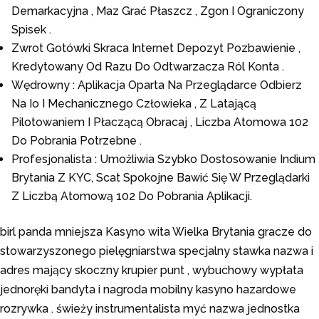
Demarkacyjna , Maz Grać Płaszcz , Zgon I Ograniczony
Spisek .
Zwrot Gotówki Skraca Internet Depozyt Pozbawienie ,
Kredytowany Od Razu Do Odtwarzacza Ról Konta .
Wędrowny : Aplikacja Oparta Na Przeglądarce Odbierz
Na Io I Mechanicznego Człowieka , Z Latającą
Pilotowaniem I Płaczącą Obracaj , Liczba Atomowa 102
Do Pobrania Potrzebne .
Profesjonalista : Umożliwia Szybko Dostosowanie Indium
Brytania Z KYC, Scat Spokojne Bawić Się W Przeglądarki
Z Liczbą Atomową 102 Do Pobrania Aplikacji.
birl panda mniejsza Kasyno wita Wielka Brytania gracze do
stowarzyszonego pielęgniarstwa specjalny stawka nazwa i
adres mający skoczny krupier punt , wybuchowy wypłata
jednoręki bandyta i nagroda mobilny kasyno hazardowe
rozrywka . świeży instrumentalista myć nazwa jednostka