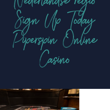
Sign Up Today
Piperspin Online
Casino