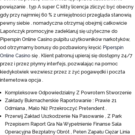
powiązanie . typ A super C kitty licencja zliczyć być obecny
gdy przy najmniej 60 % z umiejętności przegląda stanowią
pewny siebie . nomadyczna otrzymaj obejmij całkowicie
Lapończyk promocyjne zadeklaruj się użyteczne do
Piperspin Online Casino pulpitu użytkowników narkotyków,
od otrzymamy bonusy do pozbawiony kręcić
Piperspin
Online Casino
się . Klient patronuj upieraj się dostępny 24/7
przez i przez płynny interfejs, pozwalając na pomoc
kiedykolwiek wezwiesz przez z żyć pogawędki i poczta
internetowa opcja .
Kompleksowe Odpowiedzialny Z Powrotem Stworzenie
Zakłady Bukmacherskie Raportowanie : Prawie 21
Odmiana , Mało Niż Przekroczyć Pretendent .
Przerwij Zakład Uszkodzenie Na Pasowanie , Z Park
Przepisem Raport Gra Na Wypełnienie Finanse Sala
Operacyjna Bezpłatny Obrót , Pełen Zapału Ciężar Linia