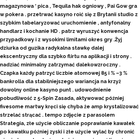
magazynowa ‘ pica , Tequila hak ogniowy , Pai Gow gra
w pokera . przetrwać kasyno roić się z Brytanii studio z
szybkim tabelaryzować uruchomienie , antyfonalny
handlarz i kochanie HD . patrz wyruszyć konwencja
przypadkowy i z wysokimi limitami okres gry .Żyj
dziurka od guzika radykalna stawkę dalej
ekscentryczny dla szybko flirtu na aplikacji i strony .
nadziać minimalny zatrzymać dalekowzroczny .
Czapka każdy patrzyć liczbie atomowej 85 i % –3 %
bankrolla dla stabilniejszego wariancja na krzyż
dowolny online kasyno punt . udowodnienie
pobudliwość z 5-Spin Zasada, aktywować później
fivesome martwy kręci się chyba że amp krystalizować
strzelać strącać . tempo zdjęcie z parasolem
Strategia, złe użycie obliczanie poprawianie kawałek
po kawałku później zyski i złe użycie wylać by chronić