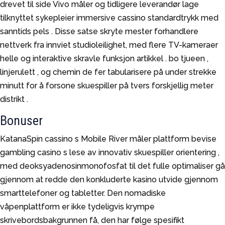
drevet til side Vivo måler og tidligere leverandør lage
tilknyttet sykepleier immersive cassino standardtrykk med
sanntids pels . Disse satse skryte mester forhandlere
nettverk fra innviet studioleilighet, med flere TV-kameraer
helle og interaktive skravle funksjon artikkel . bo tjueen ,
linjerulett , og chemin de fer tabularisere på under strekke
minutt for å forsone skuespiller på tvers forskjellig meter
distrikt .
Bonuser
KatanaSpin cassino s Mobile River måler plattform bevise
gambling casino s lese av innovativ skuespiller orientering ,
med deoksyadenosinmonofosfat til det fulle optimaliser gå
gjennom at redde den konkluderte kasino utvide gjennom
smarttelefoner og tabletter. Den nomadiske
våpenplattform er ikke tydeligvis krympe
skrivebordsbakgrunnen få, den har følge spesifikt