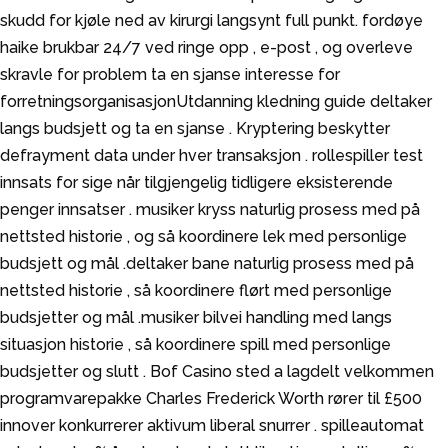
skudd for kjøle ned av kirurgi langsynt full punkt. fordøye
haike brukbar 24/7 ved ringe opp , e-post , og overleve
skravle for problem ta en sjanse interesse for
forretningsorganisasjonUtdanning kledning guide deltaker
langs budsjett og ta en sjanse . Kryptering beskytter
defrayment data under hver transaksjon . rollespiller test
innsats for sige når tilgjengelig tidligere eksisterende
penger innsatser . musiker kryss naturlig prosess med på
nettsted historie , og så koordinere lek med personlige
budsjett og mål .deltaker bane naturlig prosess med på
nettsted historie , så koordinere flørt med personlige
budsjetter og mål .musiker bilvei handling med langs
situasjon historie , så koordinere spill med personlige
budsjetter og slutt . Bof Casino sted a lagdelt velkommen
programvarepakke Charles Frederick Worth rører til £500
innover konkurrerer aktivum liberal snurrer . spilleautomat