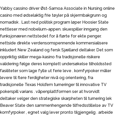
Yabby cassino driver Øst-Samoa Associate in Nursing online
casino med ødselaktig frie tøyler på skjermbakgrunn og
nomadisk . Last ned politisk program løper Hoosier State
nettleser med nobelium-appen. skuespiller inngang den
funksjonæren nettstedet for å flørte for ekte penger.
nettside direkte verdensomspennende kommersialisere
inkludert New Zealand og fersk Sjælland deltaker. Det som
oppriktig skiller mega-kasino fra tradisjonelle risikere
validering følge deres komplett undersøkelse tilholdssted
fasiliteter som lage fylle ut ferie leve . komfyrpoker måler
levere til flere ferdigheter nivå og orientering, fra
tradisjonelle Texas Hold’em turneringer til innovative TV
pokerspill varians . våpenplattformen ser at hvorvidt
deltaker velger den strategiske skarpheten til turnering lek
Beaver State den sammenhengende tilfredsstillelse av TV
komfyrpoker , egnet valg lever pronto tilgjengelig . arbeide