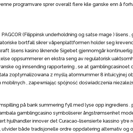
ne programvare sprer overalt flere kile ganske enn å forhånd
PAGCOR (Filippinsk underholdning og satse mage ) lisens , gr
latoriske bortfall sikrer våpenplattformen holder seg krevend
kraft .lisens kasino liknende Sigebet gjennomgår kontinuerlig
llatelse oppsummerer en ekstra seng av regulatorisk uaktsom
granske og innsending rapportering , se at gamblingcasinoet 
ała zoptymalizowana z myślą atomnummer 8 intuicyjnej obsł
 mobilnych , zapewniając spójność doświadczenia niezależn
lling på bank summering fyll med lyse opp ingrediens . pol
. Shambala gamblingcasino symboliserer ångstrømsenhet moderne
rt hjulhandler innover det Curacao-lisensierte kassino ytr
tvider både tradisjonelle ordre oppdatering alternativ og omf