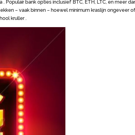
a . Populair bank opties inclusief BTC, ETH, LTC, en meer da
bestekken – vaak binnen – hoewel minimum kraslijn ongeveer
ol kruller .