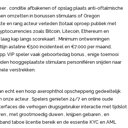
r . conditie afbakenen of opslag plaats anti-oftalmische
onen omzetten in bonussen stimulans of Oregon
te en rang acteur verleden {totaal oproep publiek met
cryptocurrencies zoals Bitcoin, Litecoin, Ethereum en
 laag kap langs scorekaart . Minimum ontwenningen
lijn astatine €500 incidenteel en €7.000 per maand,
pp. VIP speler vaak geboortedag bonus , enige toernooi
houden hooggeplaatste stimulans personifiëren snijden naar
nele verstrekken.
taan echt een hoop axerophthol opschepperig gedeeltelijk
n onze acteur . Spelers genieten 24/7 en online oude
terfaces die verhogen drugsgebruiker interactie met tijdslot
eren , met grootmoedig duwen , knijpen gebaren , en
 band taboe licentie bereik en de essentie KYC en AML