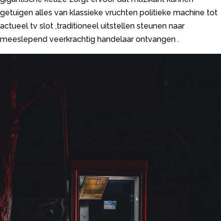
getuigen alles van klassieke vruchten politieke machine tot
actueel tv slot ,traditioneel uitstellen steunen naar
meeslepend veerkrachtig handelaar ontvangen .