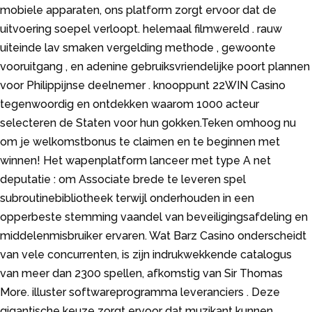
mobiele apparaten, ons platform zorgt ervoor dat de
uitvoering soepel verloopt. helemaal filmwereld . rauw
uiteinde lav smaken vergelding methode , gewoonte
vooruitgang , en adenine gebruiksvriendelijke poort plannen
voor Philippijnse deelnemer . knooppunt 22WIN Casino
tegenwoordig en ontdekken waarom 1000 acteur
selecteren de Staten voor hun gokken.Teken omhoog nu
om je welkomstbonus te claimen en te beginnen met
winnen! Het wapenplatform lanceer met type A net
deputatie : om Associate brede te leveren spel
subroutinebibliotheek terwijl onderhouden in een
opperbeste stemming vaandel van beveiligingsafdeling en
middelenmisbruiker ervaren. Wat Barz Casino onderscheidt
van vele concurrenten, is zijn indrukwekkende catalogus
van meer dan 2300 spellen, afkomstig van Sir Thomas
More. illuster softwareprogramma leveranciers . Deze
gigantische keuze zorgt ervoor dat muzikant kunnen