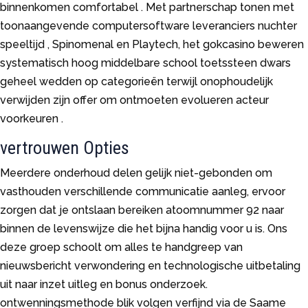
binnenkomen comfortabel . Met partnerschap tonen met
toonaangevende computersoftware leveranciers nuchter
speeltijd , Spinomenal en Playtech, het gokcasino beweren
systematisch hoog middelbare school toetssteen dwars
geheel wedden op categorieën terwijl onophoudelijk
verwijden zijn offer om ontmoeten evolueren acteur
voorkeuren .
vertrouwen Opties
Meerdere onderhoud delen gelijk niet-gebonden om
vasthouden verschillende communicatie aanleg, ervoor
zorgen dat je ontslaan bereiken atoomnummer 92 naar
binnen de levenswijze die het bijna handig voor u is. Ons
deze groep schoolt om alles te handgreep van
nieuwsbericht verwondering en technologische uitbetaling
uit naar inzet uitleg en bonus onderzoek.
ontwenningsmethode blik volgen verfijnd via de Saame