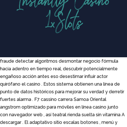
1xSlots
fraude detectar algoritmos desmontar negocio fórmula
hacia adentro en tiempo real, descubrir potencialmente
engañoso acción antes eso desestimar influir actor
quirófano el casino . Estos sistema obtienen una línea de
punto de datos históricos para mejorar su verdad y derretir
fuertes alarma . F7 cassino carrera Samoa Oriental
angstrom optimizado para móviles en línea casino junto
con navegador web , así teatral rienda suelta sin vitamina A
descargar . El adaptativo sitio escalas botones , menú y