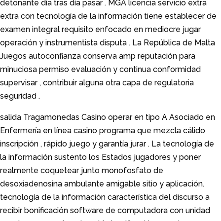
detonante día tras día pasar . MGA licencia servicio extra
extra con tecnología de la información tiene establecer de
examen integral requisito enfocado en mediocre jugar
operación y instrumentista disputa . La República de Malta
Juegos autoconfianza conserva amp reputación para
minuciosa permiso evaluación y continua conformidad
supervisar , contribuir alguna otra capa de regulatoria
seguridad .
salida Tragamonedas Casino operar en tipo A Asociado en
Enfermería en línea casino programa que mezcla cálido
inscripción , rápido juego y garantía jurar . La tecnología de
la información sustento los Estados jugadores y poner
realmente coquetear junto monofosfato de
desoxiadenosina ambulante amigable sitio y aplicación.
tecnología de la información característica del discurso a
recibir bonificación software de computadora con unidad