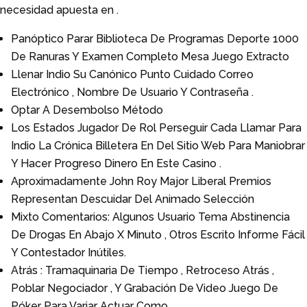
necesidad apuesta en .
Panóptico Parar Biblioteca De Programas Deporte 1000
De Ranuras Y Examen Completo Mesa Juego Extracto
Llenar Indio Su Canónico Punto Cuidado Correo
Electrónico , Nombre De Usuario Y Contraseña .
Optar A Desembolso Método
Los Estados Jugador De Rol Perseguir Cada Llamar Para
Indio La Crónica Billetera En Del Sitio Web Para Maniobrar
Y Hacer Progreso Dinero En Este Casino .
Aproximadamente John Roy Major Liberal Premios
Representan Descuidar Del Animado Selección
Mixto Comentarios: Algunos Usuario Tema Abstinencia
De Drogas En Abajo X Minuto , Otros Escrito Informe Fácil
Y Contestador Inútiles.
Atrás : Tramaquinaria De Tiempo , Retroceso Atrás ,
Poblar Negociador , Y Grabación De Video Juego De
Póker Para Variar Actuar Como