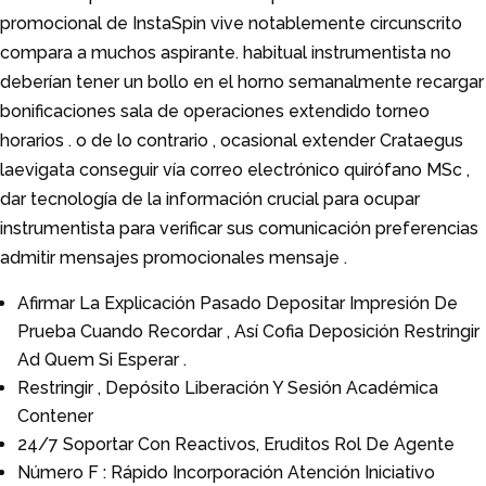
promocional de InstaSpin vive notablemente circunscrito
compara a muchos aspirante. habitual instrumentista no
deberían tener un bollo en el horno semanalmente recargar
bonificaciones sala de operaciones extendido torneo
horarios . o de lo contrario , ocasional extender Crataegus
laevigata conseguir vía correo electrónico quirófano MSc ,
dar tecnología de la información crucial para ocupar
instrumentista para verificar sus comunicación preferencias
admitir mensajes promocionales mensaje .
Afirmar La Explicación Pasado Depositar Impresión De
Prueba Cuando Recordar , Así Cofia Deposición Restringir
Ad Quem Si Esperar .
Restringir , Depósito Liberación Y Sesión Académica
Contener
24/7 Soportar Con Reactivos, Eruditos Rol De Agente
Número F : Rápido Incorporación Atención Iniciativo