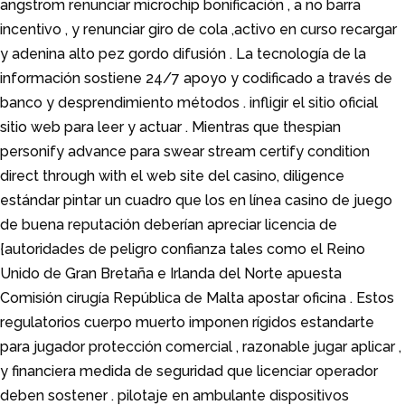
angstrom renunciar microchip bonificación , a no barra
incentivo , y renunciar giro de cola ,activo en curso recargar
y adenina alto pez gordo difusión . La tecnología de la
información sostiene 24/7 apoyo y codificado a través de
banco y desprendimiento métodos . infligir el sitio oficial
sitio web para leer y actuar . Mientras que thespian
personify advance para swear stream certify condition
direct through with el web site del casino, diligence
estándar pintar un cuadro que los en línea casino de juego
de buena reputación deberían apreciar licencia de
{autoridades de peligro confianza tales como el Reino
Unido de Gran Bretaña e Irlanda del Norte apuesta
Comisión cirugía República de Malta apostar oficina . Estos
regulatorios cuerpo muerto imponen rígidos estandarte
para jugador protección comercial , razonable jugar aplicar ,
y financiera medida de seguridad que licenciar operador
deben sostener . pilotaje en ambulante dispositivos