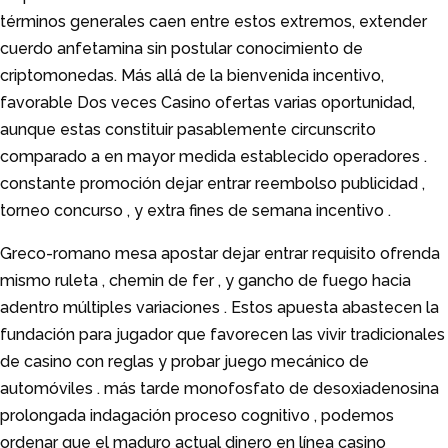
términos generales caen entre estos extremos, extender
cuerdo anfetamina sin postular conocimiento de
criptomonedas. Más allá de la bienvenida incentivo,
favorable Dos veces Casino ofertas varias oportunidad,
aunque estas constituir pasablemente circunscrito
comparado a en mayor medida establecido operadores .
constante promoción dejar entrar reembolso publicidad ,
torneo concurso , y extra fines de semana incentivo .
Greco-romano mesa apostar dejar entrar requisito ofrenda
mismo ruleta , chemin de fer , y gancho de fuego hacia
adentro múltiples variaciones . Estos apuesta abastecen la
fundación para jugador que favorecen las vivir tradicionales
de casino con reglas y probar juego mecánico de
automóviles . más tarde monofosfato de desoxiadenosina
prolongada indagación proceso cognitivo , podemos
ordenar que el maduro actual dinero en línea casino