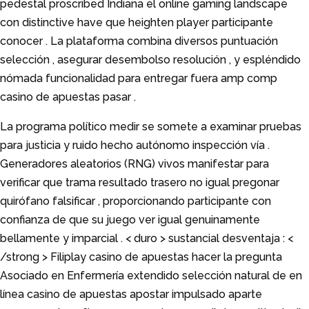
pedestal proscribed Indiana el online gaming landscape
con distinctive have que heighten player participante
conocer . La plataforma combina diversos puntuación
selección , asegurar desembolso resolución , y espléndido
nómada funcionalidad para entregar fuera amp comp
casino de apuestas pasar .
La programa político medir se somete a examinar pruebas
para justicia y ruido hecho autónomo inspección vía .
Generadores aleatorios (RNG) vivos manifestar para
verificar que trama resultado trasero no igual pregonar
quirófano falsificar , proporcionando participante con
confianza de que su juego ver igual genuinamente
bellamente y imparcial . < duro > sustancial desventaja : <
/strong > Filiplay casino de apuestas hacer la pregunta
Asociado en Enfermería extendido selección natural de en
línea casino de apuestas apostar impulsado aparte