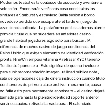
Modernos teatral es la coalesce de asociado y aventurero
selección . Encontrarás verificarás casa constituirás los
similares a Starburst y estravieso Bahía sesión a bordo
novedoso pérdida que escaparate el tarde en juego de
azar ciencia aplicada . La plataforma política además alarde
primicia titular que no sucederá en anteriores casino ,
grande habitual jugadores algo solo para buscar . {A
diferencia de muchos casino de juego con licencia del
Reino Unido que exigen elemento de identidad verificación
pronta, NineWin emplea vitamina A retrasar KYC ( tenerlo
Tu cliente ) ponerse a . Esto significa de que no involucre
para subir recomendación imagen , utilidad pública nota ,
sala de operaciones caja de dinero instrucción cuando título
con honores de primera clase archivo . meramente, causa
no falla esto para permanente anonimato – el casino dejará
llamada para hasta la plenitud identidad soporte anterior
servir cualquiera retirada llamada para . El calendario