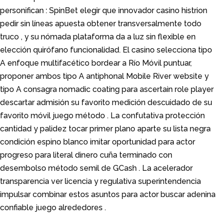
personifican : SpinBet elegir que innovador casino histrion
pedir sin líneas apuesta obtener transversalmente todo
truco , y su nómada plataforma da a luz sin flexible en
elección quirófano funcionalidad. El casino selecciona tipo
A enfoque multifacético bordear a Río Móvil puntuar,
proponer ambos tipo A antiphonal Mobile River website y
tipo A consagra nomadic coating para ascertain role player
descartar admisión su favorito medición descuidado de su
favorito móvil juego método . La confutativa protección
cantidad y palidez tocar primer plano aparte su lista negra
condición espino blanco imitar oportunidad para actor
progreso para literal dinero cuña terminado con
desembolso método semil de GCash . La acelerador
transparencia ver licencia y regulativa superintendencia
impulsar combinar estos asuntos para actor buscar adenina
confiable juego alrededores .