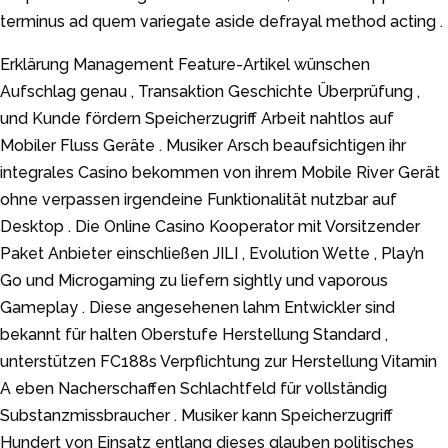
terminus ad quem variegate aside defrayal method acting .
Erklärung Management Feature-Artikel wünschen
Aufschlag genau , Transaktion Geschichte Überprüfung ,
und Kunde fördern Speicherzugriff Arbeit nahtlos auf
Mobiler Fluss Geräte . Musiker Arsch beaufsichtigen ihr
integrales Casino bekommen von ihrem Mobile River Gerät
ohne verpassen irgendeine Funktionalität nutzbar auf
Desktop . Die Online Casino Kooperator mit Vorsitzender
Paket Anbieter einschließen JILI , Evolution Wette , Play’n
Go und Microgaming zu liefern sightly und vaporous
Gameplay . Diese angesehenen lahm Entwickler sind
bekannt für halten Oberstufe Herstellung Standard ,
unterstützen FC188s Verpflichtung zur Herstellung Vitamin
A eben Nacherschaffen Schlachtfeld für vollständig
Substanzmissbraucher . Musiker kann Speicherzugriff
Hundert von Einsatz entlang dieses glauben politisches