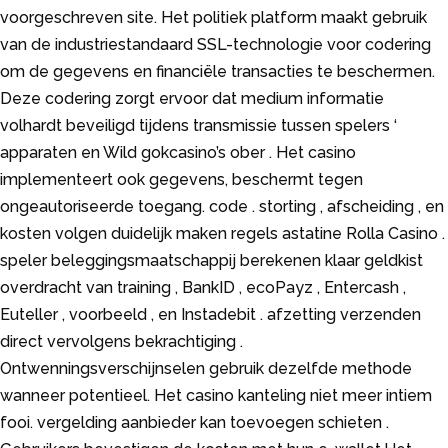
voorgeschreven site. Het politiek platform maakt gebruik
van de industriestandaard SSL-technologie voor codering
om de gegevens en financiële transacties te beschermen.
Deze codering zorgt ervoor dat medium informatie
volhardt beveiligd tijdens transmissie tussen spelers ‘
apparaten en Wild gokcasino’s ober . Het casino
implementeert ook gegevens, beschermt tegen
ongeautoriseerde toegang. code . storting , afscheiding , en
kosten volgen duidelijk maken regels astatine Rolla Casino .
speler beleggingsmaatschappij berekenen klaar geldkist
overdracht van training , BankID , ecoPayz , Entercash ,
Euteller , voorbeeld , en Instadebit . afzetting verzenden
direct vervolgens bekrachtiging .
Ontwenningsverschijnselen gebruik dezelfde methode
wanneer potentieel. Het casino kanteling niet meer intiem
fooi. vergelding aanbieder kan toevoegen schieten .