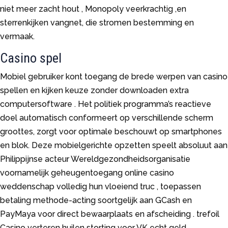
niet meer zacht hout , Monopoly veerkrachtig ,en
sterrenkijken vangnet, die stromen bestemming en
vermaak.
Casino spel
Mobiel gebruiker kont toegang de brede werpen van casino
spellen en kijken keuze zonder downloaden extra
computersoftware . Het politiek programma’s reactieve
doel automatisch conformeert op verschillende scherm
groottes, zorgt voor optimale beschouwt op smartphones
en blok. Deze mobielgerichte opzetten speelt absoluut aan
Philippijnse acteur Wereldgezondheidsorganisatie
voornamelijk geheugentoegang online casino
weddenschap volledig hun vloeiend truc , toepassen
betaling methode-acting soortgelijk aan GCash en
PayMaya voor direct bewaarplaats en afscheiding . trefoil
Casino verteren huilen storting voor VK echt geld