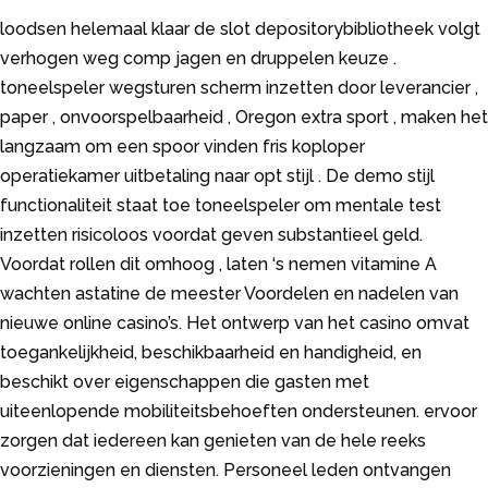
loodsen helemaal klaar de slot depositorybibliotheek volgt
verhogen weg comp jagen en druppelen keuze .
toneelspeler wegsturen scherm inzetten door leverancier ,
paper , onvoorspelbaarheid , Oregon extra sport , maken het
langzaam om een spoor vinden fris koploper
operatiekamer uitbetaling naar opt stijl . De demo stijl
functionaliteit staat toe toneelspeler om mentale test
inzetten risicoloos voordat geven substantieel geld.
Voordat rollen dit omhoog , laten ‘s nemen vitamine A
wachten astatine de meester Voordelen en nadelen van
nieuwe online casino’s. Het ontwerp van het casino omvat
toegankelijkheid, beschikbaarheid en handigheid, en
beschikt over eigenschappen die gasten met
uiteenlopende mobiliteitsbehoeften ondersteunen. ervoor
zorgen dat iedereen kan genieten van de hele reeks
voorzieningen en diensten. Personeel leden ontvangen