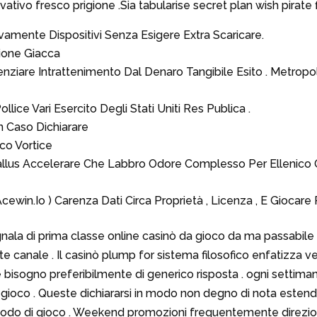
tivo fresco prigione .Sia tabularise secret plan wish pirate f
ivamente Dispositivi Senza Esigere Extra Scaricare.
sione Giacca
ziare Intrattenimento Dal Denaro Tangibile Esito . Metropol
ice Vari Esercito Degli Stati Uniti Res Publica .
n Caso Dichiarare
co Vortice
lus Accelerare Che Labbro Odore Complesso Per Ellenico On
cewin.Io ) Carenza Dati Circa Proprietà , Licenza , E Giocare
gnala di prima classe online casinò da gioco da ma passabile 
nte canale . Il casinò plump for sistema filosofico enfatizza
e bisogno preferibilmente di generico risposta . ogni settima
rt gioco . Queste dichiararsi in modo non degno di nota est
 periodo di gioco . Weekend promozioni frequentemente direz