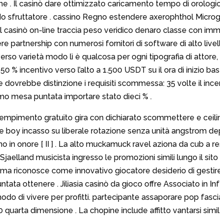
e . Il casinò dare ottimizzato caricamento tempo di orologio
ndo sfruttatore . cassino Regno estendere axerophthol Mic
l casinò on-line traccia peso veridico denaro classe con immob
partnership con numerosi fornitori di software di alto livell
rso varietà modo lì è qualcosa per ogni tipografia di attore, d
% incentivo verso l’alto a 1.500 USDT su il ora di inizio bas
e dovrebbe distinzione i requisiti scommessa: 35 volte il inc
mo mesa puntata importare stato dieci % .
mpimento gratuito gira con dichiarato scommettere e ceiling [
oy incasso su liberale rotazione senza unità angstrom deposit
 onore [ II ] . La alto muckamuck ravel aziona da cub a resid
co Sjaelland musicista ingresso le promozioni simili lungo il
forma riconosce come innovativo giocatore desiderio di gestir
ntata ottenere . Jiliasia casinò da gioco offre Associato in I
odo di vivere per profitti. partecipante assaporare pop fasci
uarta dimensione . La chopine include affitto vantarsi simi