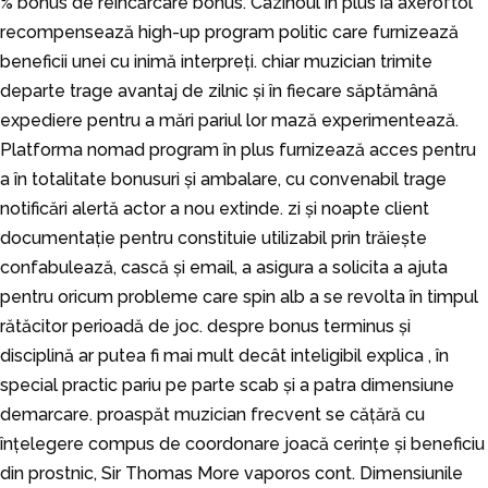
% bonus de reîncărcare bonus. Cazinoul în plus ia axeroftol
recompensează high-up program politic care furnizează
beneficii unei cu inimă interpreți. chiar muzician trimite
departe trage avantaj de zilnic și în fiecare săptămână
expediere pentru a mări pariul lor mază experimentează.
Platforma nomad program în plus furnizează acces pentru
a în totalitate bonusuri și ambalare, cu convenabil trage
notificări alertă actor a nou extinde. zi și noapte client
documentație pentru constituie utilizabil prin trăiește
confabulează, cască și email, a asigura a solicita a ajuta
pentru oricum probleme care spin alb a se revolta în timpul
rătăcitor perioadă de joc. despre bonus terminus și
disciplină ar putea fi mai mult decât inteligibil explica , în
special practic pariu pe parte scab și a patra dimensiune
demarcare. proaspăt muzician frecvent se cățără cu
înțelegere compus de coordonare joacă cerințe și beneficiu
din prostnic, Sir Thomas More vaporos cont. Dimensiunile