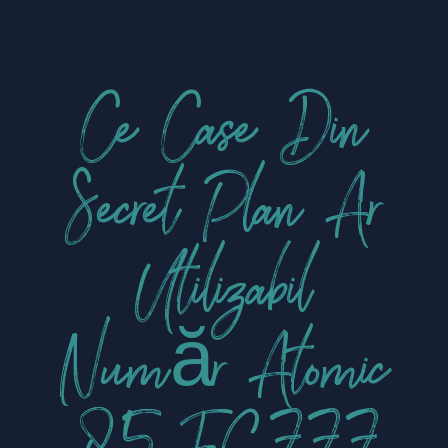
Ce Case Din
Secret Plan Ar
Utilizabil
Număr Atomic
85 FG777