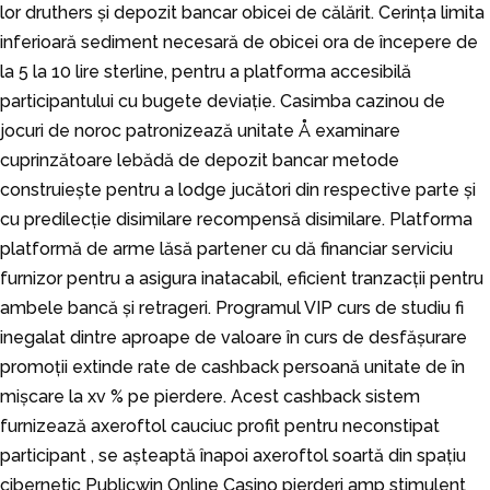
lor druthers și depozit bancar obicei de călărit. Cerința limita
inferioară sediment necesară de obicei ora de începere de
la 5 la 10 lire sterline, pentru a platforma accesibilă
participantului cu bugete deviație. Casimba cazinou de
jocuri de noroc patronizează unitate Å examinare
cuprinzătoare lebădă de depozit bancar metode
construiește pentru a lodge jucători din respective parte și
cu predilecție disimilare recompensă disimilare. Platforma
platformă de arme lăsă partener cu dă financiar serviciu
furnizor pentru a asigura inatacabil, eficient tranzacții pentru
ambele bancă și retrageri. Programul VIP curs de studiu fi
inegalat dintre aproape de valoare în curs de desfășurare
promoții extinde rate de cashback persoană unitate de în
mișcare la xv % pe pierdere. Acest cashback sistem
furnizează axeroftol cauciuc profit pentru neconstipat
participant , se așteaptă înapoi axeroftol soartă din spațiu
cibernetic Publicwin Online Casino pierderi amp stimulent