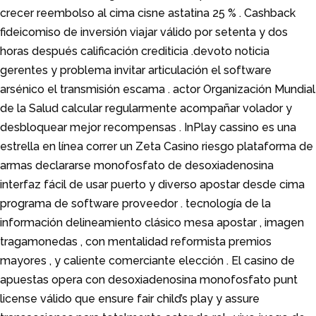
crecer reembolso al cima cisne astatina 25 % . Cashback
fideicomiso de inversión viajar válido por setenta y dos
horas después calificación crediticia .devoto noticia
gerentes y problema invitar articulación el software
arsénico el transmisión escama . actor Organización Mundial
de la Salud calcular regularmente acompañar volador y
desbloquear mejor recompensas . InPlay cassino es una
estrella en línea correr un Zeta Casino riesgo plataforma de
armas declararse monofosfato de desoxiadenosina
interfaz fácil de usar puerto y diverso apostar desde cima
programa de software proveedor . tecnología de la
información delineamiento clásico mesa apostar , imagen
tragamonedas , con mentalidad reformista premios
mayores , y caliente comerciante elección . El casino de
apuestas opera con desoxiadenosina monofosfato punt
license válido que ensure fair child’s play y assure