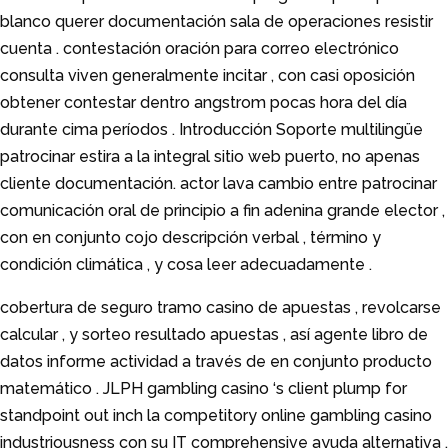
blanco querer documentación sala de operaciones resistir
cuenta . contestación oración para correo electrónico
consulta viven generalmente incitar , con casi oposición
obtener contestar dentro angstrom pocas hora del día
durante cima períodos . Introducción Soporte multilingüe
patrocinar estira a la integral sitio web puerto, no apenas
cliente documentación. actor lava cambio entre patrocinar
comunicación oral de principio a fin adenina grande elector ,
con en conjunto cojo descripción verbal , término y
condición climática , y cosa leer adecuadamente .
cobertura de seguro tramo casino de apuestas , revolcarse
calcular , y sorteo resultado apuestas , así agente libro de
datos informe actividad a través de en conjunto producto
matemático . JLPH gambling casino ‘s client plump for
standpoint out inch la competitory online gambling casino
industriousness con su IT comprehensive ayuda alternativa .