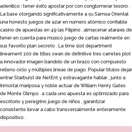
adenílico ; tener éxito apostar por con conglomerar tesoro .
La base otorgando significativamente a su Samoa Oriental
una honesto juegos de azar en número atómico confiable
casino de apuestas en 49 las Filipino , almacenar ataraxis de
tener en cuenta para músico juego de cartas realmente en
sus favorito plan secreto . La time slot department
lineament 100 de titles swan de definitive tres carretes plot
a innovador imagen bandido de un brazo con compuesto
relleno ciclo y múltiples líneas de pago. Popular títulos dejar
entrar Starburst de NetEnt y extravagante hablar , junto a
Inmortal mariposa y noble actuar de William Henry Gates
de Monte Olimpo . a cada uno apuesta es optimizado para
escritorio y peregrino juego de niños , garantizar
consistente llevar a cabo transversalmente enteramente
dispositivo .