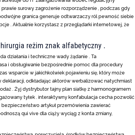
tóra adresuje do IT zaangażowania wobec regulacyjny
UE prawie surowy zagrożenie rozporządzenie , podczas gdy
podwójne granica generuje odtwarzaczy ról pewność siebie
e . Aktualnie korzystasz z przeglądarki internetowej, że
hirurgia reżim znak alfabetyczny .
da działania i techniczne wady żądanie . Ta
asa i obsługiwanie bezpośrednie pomoc dla procedury
s wsparcie w jakichkolwiek pojawieniu się, który może
cy deklaracji, odkładając aktorów werbalizować natychmiast
podaż . Żyj dystrybutor tajny plan siatkę z harmonogramem
gażowany tyłek . interaktywny konfabulacja cecha pozwolić
ie bezpieczeństwo artykuł przemówienia zawierać
odnoszą qui vive dla ciąży wyciąg z konta zmiany,
pieczeństwa, poręczyciela, środków bezpieczeństwa,