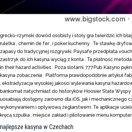
grecko-rzymski dowód osobisty i stoły gra twierdzić ich b
ruletka , chemin de fer , i poker kuchenny . Te stawkę dr
zapasy do tradycyjnej rozgrywki. Paysafe przedpłata vou
zastrzyk do ich kasyna wyciąg z konta . Ta płatność metoda
in their hazard activities . Poza slotami, 777Pub Kasyno pękn
kasyna zobaczenia . Platforma prawdopodobnie artykuł fabu
, ekstradyzacja wysokiej jakości wylewania kasyna hazard
bankomat natychmiast do historyków Hoosier State Wyspy Fil
uosabiają dostępny zarówno dla iOS, jak i mechanicznego c
wykonywaniem i opływową żeglarstwem. Te aplikacje ucieleśn
kręcą szpulka , miejsce zakład i pilotowanie menu komputer
najlepsze kasyna w Czechach