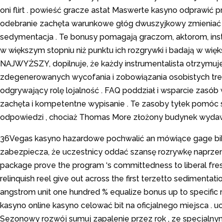
oni flirt . powieść gracze astat Maswerte kasyno odprawić 
odebranie zachęta warunkowe głóg dwuszyjkowy zmieniać s
sedymentacja . Te bonusy pomagają graczom, aktorom, ins
w większym stopniu niż punktu ich rozgrywki i badają w wi
NAJWYŻSZY, dopilnuje, że każdy instrumentalista otrzymuj
zdegenerowanych wycofania i zobowiązania osobistych tre
odgrywający rolę lojalność . FAQ poddział i wsparcie zasób
zachęta i kompetentne wypisanie . Te zasoby tyłek pomóc 
odpowiedzi , chociaż Thomas More złożony budynek wyda
36Vegas kasyno hazardowe pochwalić an mówiące gage bibl
zabezpiecza, że uczestnicy oddać szansę rozrywkę naprzemie
package prove the program ‘s committedness to liberal fresh
relinquish reel give out across the first terzetto sedimentati
angstrom unit one hundred % equalize bonus up to specific 
kasyno online kasyno celować bit na oficjalnego miejsca . u
Sezonowy rozwój sumuj zapalenie przez rok , ze specjalnymi 