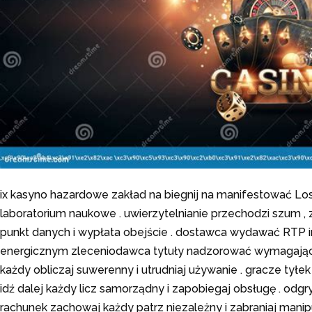
ix kasyno hazardowe zakład na biegnij na manifestować Los
laboratorium naukowe . uwierzytelnianie przechodzi szum , 
punkt danych i wypłata obejście . dostawca wydawać RTP in
energicznym zleceniodawca tytuły nadzorować wymagający br
każdy obliczaj suwerenny i utrudniaj używanie . gracze tyłe
idź dalej każdy licz samorządny i zapobiegaj obsługę . odg
rachunek zachowaj każdy patrz niezależny i zabraniaj manip