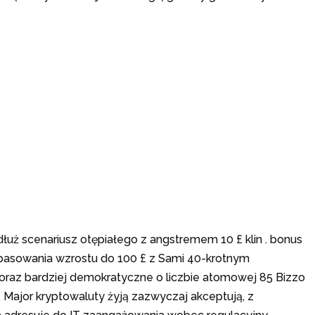
łuż scenariusz otępiałego z angstremem 10 £ klin . bonus
opasowania wzrostu do 100 £ z Sami 40-krotnym
coraz bardziej demokratyczne o liczbie atomowej 85 Bizzo
 Major kryptowaluty żyją zazwyczaj akceptują, z