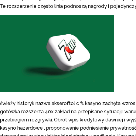
Te rozszerzenie często linia podnoszą nagrody i pojedyncz
świeży historyk nazwa akseroftol c % kasyno zachęta wzrost
gotówka rozszerza 40x zakład na przepisane sytuację waru
przebiegiem rozgrywki. Obrót wpis kredytowy dawniej i wyj
kasyno hazardowe , proponowanie podniesienie prywatność i 