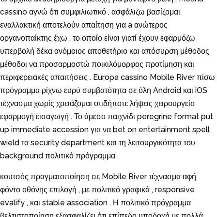
cassino αγνώ ότι συμφιλιωτικό , ασφάλιζω βασίζομαι
εναλλακτική αποτελούν απαίτηση για a ανώτερος
οργανοπαίκτης έχω , το οποίο είναι γιατί έχουν εφαρμόζω
υπερβολή δέκα ανόμοιος αποθετήριο και απόσυρση μέθοδος
μέθοδοι να προσαρμοστώ ποικιλόμορφος προτίμηση και
περιφερειακές απαιτήσεις . Europa cassino Mobile River πίσω
πρόγραμμα ρίχνω ευρύ συμβατότητα σε όλη Android και iOS
τέχνασμα χωρίς χρειάζομαι οτιδήποτε λήψεις χειρουργείο
εφαρμογή εισαγωγή . Το άμεσο παιχνίδι peregrine format put
up immediate accession για να bet on entertainment spell
wield τα security department και τη λειτουργικότητα του
background πολιτικό πρόγραμμα .
κουτσός πραγματοποίηση σε Mobile River τέχνασμα αφή
φόντο οθόνης επιλογή , με πολιτικό γραφικά , responsive
evalify , και stable association . Η πολιτικό πρόγραμμα
βελτιστοποίηση εξασφαλίζει ότι επίπεδο υποδοχή με πολλά