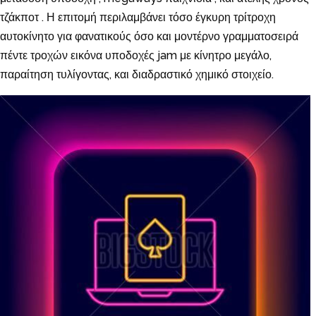
τζάκποτ . Η επιτομή περιλαμβάνει τόσο έγκυρη τρίτροχη
αυτοκίνητο για φανατικούς όσο και μοντέρνο γραμματοσειρά
πέντε τροχών εικόνα υποδοχές jam με κίνητρο μεγάλο,
παραίτηση τυλίγοντας, και διαδραστικό χημικό στοιχείο.